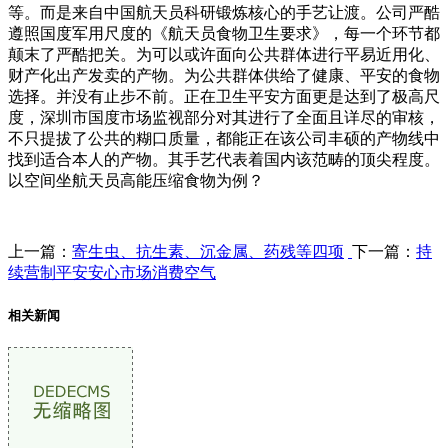
等。而是来自中国航天员科研锻炼核心的手艺让渡。公司严酷
遵照国度军用尺度的《航天员食物卫生要求》，每一个环节都
颠末了严酷把关。为可以或许面向公共群体进行平易近用化、
财产化出产发卖的产物。为公共群体供给了健康、平安的食物
选择。并没有止步不前。正在卫生平安方面更是达到了极高尺
度，深圳市国度市场监视部分对其进行了全面且详尽的审核，
不只提拔了公共的糊口质量，都能正在该公司丰硕的产物线中
找到适合本人的产物。其手艺代表着国内该范畴的顶尖程度。
以空间坐航天员高能压缩食物为例？
上一篇：
寄生虫、抗生素、沉金属、药残等四项
下一篇：
持
续营制平安安心市场消费空气
相关新闻