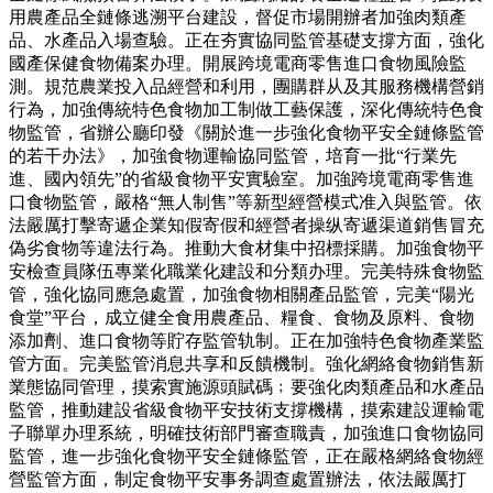
用農產品全鏈條逃溯平台建設，督促市場開辦者加強肉類產
品、水產品入場查驗。正在夯實協同監管基礎支撐方面，強化
國產保健食物備案办理。開展跨境電商零售進口食物風險監
測。規范農業投入品經營和利用，團購群从及其服務機構營銷
行為，加強傳統特色食物加工制做工藝保護，深化傳統特色食
物監管，省辦公廳印發《關於進一步強化食物平安全鏈條監管
的若干办法》，加強食物運輸協同監管，培育一批“行業先
進、國內領先”的省級食物平安實驗室。加強跨境電商零售進
口食物監管，嚴格“無人制售”等新型經營模式准入與監管。依
法嚴厲打擊寄遞企業知假寄假和經營者操纵寄遞渠道銷售冒充
偽劣食物等違法行為。推動大食材集中招標採購。加強食物平
安檢查員隊伍專業化職業化建設和分類办理。完美特殊食物監
管，強化協同應急處置，加強食物相關產品監管，完美“陽光
食堂”平台，成立健全食用農產品、糧食、食物及原料、食物
添加劑、進口食物等貯存監管轨制。正在加強特色食物產業監
管方面。完美監管消息共享和反饋機制。強化網絡食物銷售新
業態協同管理，摸索實施源頭賦碼﹔要強化肉類產品和水產品
監管，推動建設省級食物平安技術支撐機構，摸索建設運輸電
子聯單办理系統，明確技術部門審查職責，加強進口食物協同
監管，進一步強化食物平安全鏈條監管，正在嚴格網絡食物經
營監管方面，制定食物平安事务調查處置辦法，依法嚴厲打