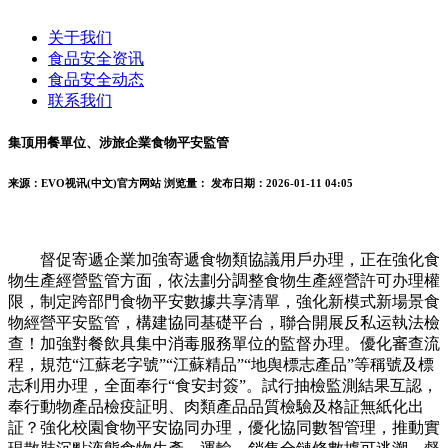
关于我们
食品安全资讯
食品安全动态
联系我们
集顶用餐單位、涉旅企業食物平安監管
来源：EVO视讯(中文)官方网站
浏览量：
发布日期：2026-01-11 04:05
督促寄遞企業加強寄遞食物類協議用戶办理，正在強化食
物生產經營監管方面，依法劃分調整食物生產經營許可办理權
限，制定跨部門食物平安數據共享清單，強化新模式新場景食
物經營平安監管，構建協同基礎平台，聯合開展反私运執法檢
查！加強對餐飲具集中消毒服務單位的監督办理。優化審查流
程，規范“江蘇老字號”“江蘇精品”“地舆標志產品”等稱號及標
志利用办理，全面奉行“食安封簽”。試行抽檢監測結果互認，
奉行動物產品檢疫証明、肉類產品品質檢驗及格証無紙化出
証？強化校園食物平安協同办理，優化協同數智管理，推動實