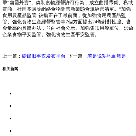
擊“幽靈外賣”、偽制食物經營許可行為，成立曲播帶貨、私域
電商、社區團購等網絡食物銷售新業態合規經營清單。“加強
食用農產品監管”被擺正在了最前面，從加強食用農產品監
管、強化食物生產經營監管等7個方面提出24條針對性強、含
金量高的具體办法，並向社會公示。加強集顶用餐單位、涉旅
企業食物平安監管。強化食物生產平安監管。
上一篇：
磅礴旧事仅发布平台
下一篇：
若是说耕地面积是
相关新闻
关于我们
食品安全资讯
食品安全动态
联系我们