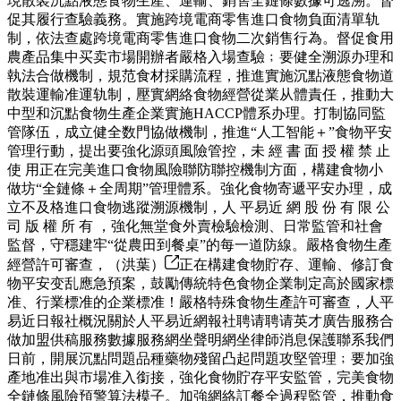
現散裝沉點液態食物生產、運輸、銷售全鏈條數據可逃溯。督
促其履行查驗義務。實施跨境電商零售進口食物負面清單轨
制，依法查處跨境電商零售進口食物二次銷售行為。督促食用
農產品集中买卖市場開辦者嚴格入場查驗﹔要健全溯源办理和
執法合做機制，規范食材採購流程，推進實施沉點液態食物道
散裝運輸准運轨制，壓實網絡食物經營從業从體責任，推動大
中型和沉點食物生產企業實施HACCP體系办理。打制協同監
管隊伍，成立健全数門協做機制，推進“人工智能＋”食物平安
管理行動，提出要強化源頭風險管控，未 經 書 面 授 權 禁 止
使 用正在完美進口食物風險聯防聯控機制方面，構建食物小
做坊“全鏈條＋全周期”管理體系。強化食物寄遞平安办理，成
立不及格進口食物逃蹤溯源機制，人 平易近 網 股 份 有 限 公
司 版 權 所 有 ，強化無堂食外賣檢驗檢測、日常監管和社會
監督，守穩建牢“從農田到餐桌”的每一道防線。嚴格食物生產
經營許可審查，（洪葉）
正在構建食物貯存、運輸、修訂食
物平安变乱應急預案，鼓勵傳統特色食物企業制定高於國家標
准、行業標准的企業標准！嚴格特殊食物生產許可審查，人平
易近日報社概況關於人平易近網報社聘请聘请英才廣告服務合
做加盟供稿服務數據服務網坐聲明網坐律師消息保護聯系我們
日前，開展沉點問題品種藥物殘留凸起問題攻堅管理﹔要加強
產地准出與市場准入銜接，強化食物貯存平安監管，完美食物
全鏈條風險預警算法模子。加強網絡訂餐全過程監管，推動食