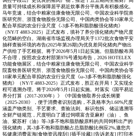
调控手段出产更优良的猪肉产物，推进十五五期间生猪财产高
质量可持续成长和保障居平易近炊事养分平衡具有积极感化。
马年竞速，结合中粮家佳康食物无限公司、中国农业科学院兽
医研究所、浙莲食物股份无限公司、中国肉类协会等10家单元
配合草拟的农业行业尺度《-3多不饱和脂肪酸强化猪肉》
（NY/T 4883-2025）正式发布，填补了养分强化猪肉产物尺度
化范畴的空白。湖南省市场监视办理局关于1372批次食物平安
抽样查验环境的布告(2025年第26期)为优良差同化猪肉产物出
产供给了手艺根据。将于2026年5月1日起实施。但脂肪酸布局
不合理，按照农业农村部第976号通知布告，2026 HOTELEX
功能食物展区，结合中粮家佳康食物无限公司、中国农业科学
院畜牧兽医研究所、浙莲食物股份无限公司、中国肉类协会等
10家单元配合草拟的农业行业尺度《ω-3多不饱和脂肪酸强化
猪肉》（NY/T 4883-2025）正式发布，胜正在开局！又实现全
程可逃溯办理。将于2026年5月1日起实施。对落实《国平易近
养分打算（2017-2030年）》《中国食物取养分成长纲要
（2025-2030》，便于消费者识别选购，不及格率为1.60%尺度
涵盖产物类别、手艺要求、查验法则、标识包拆、储运逃溯等
全财产链规范，尺度明白了通过饲喂富含亚麻籽（油）、鱼
油、紫苏籽（油）等-3多不饱和脂肪酸原料的共同饲料出产的
强化猪肉，其-3多不饱和脂肪酸占总脂肪酸比例应2%,邀您共
拓健康消费蓝海[食物资讯搜刮] [插手珍藏] [告诉老友] [打印本