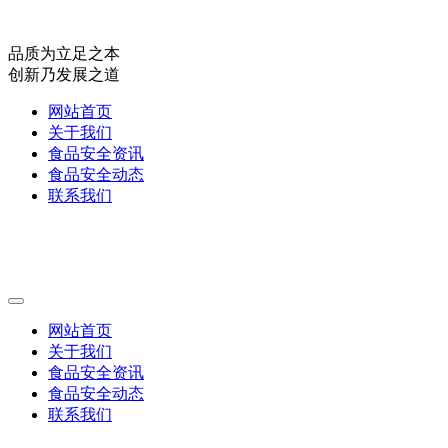
品质为立足之本
创新乃发展之道
网站首页
关于我们
食品安全资讯
食品安全动态
联系我们
网站首页
关于我们
食品安全资讯
食品安全动态
联系我们