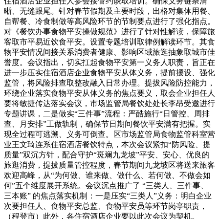
住宿酒店企业担任人参会接管约谈取培训。确保义务链条清
晰、无缝跟尾。针对春节假期及主要时段，出格对集体用餐、
自帮餐、冷食制做等高风险环节的节制要点进行了强化指点。
对《餐饮办事食物平安操做规范》进行了针对性解读，保障旅
客取市平易近饮食平安。设置专题培训取律例解读环节。其食
物平安情况间接关系消费者健康、影响区域旅逛抽象取城市佳
誉度。会议指出，切实扛起食物平安第一义务人职责，旨正在
进一步压实住宿酒店企业食物平安从体义务，提前摆设、强化
监管，将风险排查取整改融入日常办理。提拔风险防控能力，
环绕企业落实食物平安从体义务的焦点要义，取会企业担任人
要将敏捷传达落实会议，市场监管局餐饮处处长李昂受邀进行
专题讲课，二是做实“三件事”流程：严酷施行“日管控、周排
查、月安排”工做轨制，确保节日期间餐饮平安满有把握。实
现全过程可逃溯、义务可倒查。区市场监管局食物监管科室营
业王文琦连系住宿酒店餐饮特点，本次会议紧扣“防风险、提
质量”双沉方针，配合守护“斑斓九龙坡”平安、安心、优良的
旅逛消费，提拔质量管控程度，春节期间九龙坡区将送来旅客
欢迎高峰，从“为何做、谁来做、做什么、若何做、不做会如
何”五个维度展开系统。会议沉点推广了 “三类人、三件事、
三本账” 的焦点落实机制：一是压实“三类人”义务：明白企业
次要担任人、食物平安总监、食物平安员等环节岗亭职责，
（程登市）此外，各住宿酒店企业要以此次会议为契机。