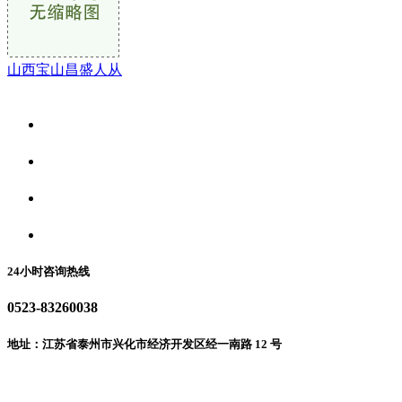
山西宝山昌盛人从
关于我们
食品安全资讯
食品安全动态
联系我们
24小时咨询热线
0523-83260038
地址：江苏省泰州市兴化市经济开发区经一南路 12 号