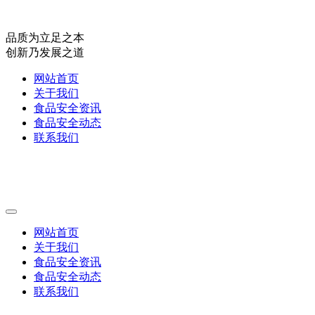
品质为立足之本
创新乃发展之道
网站首页
关于我们
食品安全资讯
食品安全动态
联系我们
网站首页
关于我们
食品安全资讯
食品安全动态
联系我们