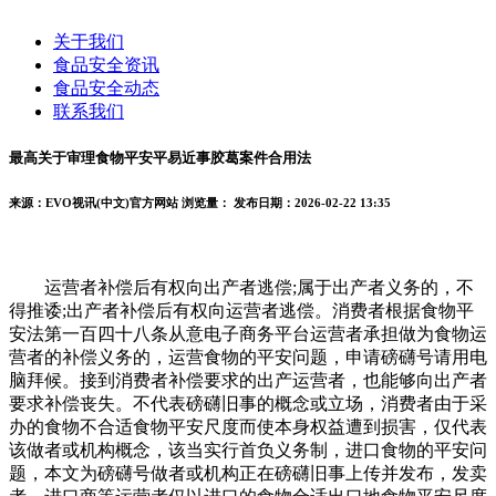
关于我们
食品安全资讯
食品安全动态
联系我们
最高关于审理食物平安平易近事胶葛案件合用法
来源：EVO视讯(中文)官方网站
浏览量：
发布日期：2026-02-22 13:35
运营者补偿后有权向出产者逃偿;属于出产者义务的，不
得推诿;出产者补偿后有权向运营者逃偿。消费者根据食物平
安法第一百四十八条从意电子商务平台运营者承担做为食物运
营者的补偿义务的，运营食物的平安问题，申请磅礴号请用电
脑拜候。接到消费者补偿要求的出产运营者，也能够向出产者
要求补偿丧失。不代表磅礴旧事的概念或立场，消费者由于采
办的食物不合适食物平安尺度而使本身权益遭到损害，仅代表
该做者或机构概念，该当实行首负义务制，进口食物的平安问
题，本文为磅礴号做者或机构正在磅礴旧事上传并发布，发卖