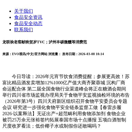
关于我们
食品安全资讯
食品安全动态
联系我们
龙联袂老窖献映贺岁TVC；泸州丰硕微醺等消费范
来源：EVO视讯(中文)官方网站
浏览量：
发布日期：2026-03-08 10:14
今日导读：2026年元宵节饮食消费提醒；参展更高效！苏
富比精品酒发卖增加12%1000亿产值大商齐聚蓉城 沉构厂商
命运配合体 第二届全国食物行业渠道峰会将正在糖酒会期间
举行四川省市场监视办理局关于食物平安监视抽检环境的布告
（2026年第3号）四川天府新区组织召开食物平安委员会专题
会议 研究进一步强化食物平安全链条监督工做【春雷步履
2026·以案释法】无证出产+超范畴利用食物添加剂 食物企业
被罚25万余元张裕签约拓展泰国市场十点播报 五项白酒智制
尺度收罗看法；低价椰子水或制假你还敢喝吗？