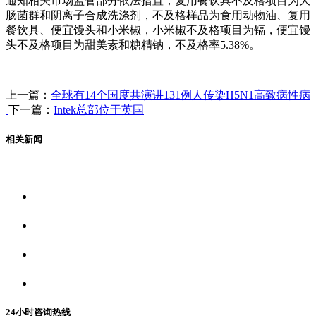
通知相关市场监管部分依法措置，复用餐饮具不及格项目为大
肠菌群和阴离子合成洗涤剂，不及格样品为食用动物油、复用
餐饮具、便宜馒头和小米椒，小米椒不及格项目为镉，便宜馒
头不及格项目为甜美素和糖精钠，不及格率5.38%。
上一篇：
全球有14个国度共演讲131例人传染H5N1高致病性病
下一篇：
Intek总部位于英国
相关新闻
关于我们
食品安全资讯
食品安全动态
联系我们
24小时咨询热线