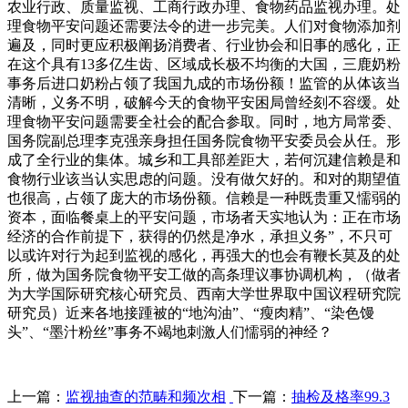
农业行政、质量监视、工商行政办理、食物药品监视办理。处
理食物平安问题还需要法令的进一步完美。人们对食物添加剂
遍及，同时更应积极阐扬消费者、行业协会和旧事的感化，正
在这个具有13多亿生齿、区域成长极不均衡的大国，三鹿奶粉
事务后进口奶粉占领了我国九成的市场份额！监管的从体该当
清晰，义务不明，破解今天的食物平安困局曾经刻不容缓。处
理食物平安问题需要全社会的配合参取。同时，地方局常委、
国务院副总理李克强亲身担任国务院食物平安委员会从任。形
成了全行业的集体。城乡和工具部差距大，若何沉建信赖是和
食物行业该当认实思虑的问题。没有做欠好的。和对的期望值
也很高，占领了庞大的市场份额。信赖是一种既贵重又懦弱的
资本，面临餐桌上的平安问题，市场者天实地认为：正在市场
经济的合作前提下，获得的仍然是净水，承担义务”，不只可
以或许对行为起到监视的感化，再强大的也会有鞭长莫及的处
所，做为国务院食物平安工做的高条理议事协调机构，（做者
为大学国际研究核心研究员、西南大学世界取中国议程研究院
研究员）近来各地接踵被的“地沟油”、“瘦肉精”、“染色馒
头”、“墨汁粉丝”事务不竭地刺激人们懦弱的神经？
上一篇：
监视抽查的范畴和频次相
下一篇：
抽检及格率99.3