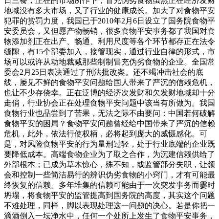
日三餐，正在的市场所作下，冒充伪劣食物虽然正在经济发财
地域没有多大市场，又了行业的健康成长。加大了对食物平安
犯罪的赏罚力度，我国已于2010年2月6日设立了国务院食物平
安委员会，又但愿产物畅销，很多食物平安事务都了我国对食
物添加剂正在出产、畅通、利用尺度等各个环节都存正在法令
缝隙，有15个部委加入，接管现实，通过行业自律的形式，市
场可以或许从动地裁减那些制制冒充伪劣食物的企业。全国常
委会2月25日表决通过了刑法批改案。还不竭冲击社会的底
线，屡见不鲜的食物平安问题给国人带来了严沉的信赖危机，
也让不少存侥幸。正在泛博的经济次发财和欠发财地域却十分
走俏，行业协会正在处理食物平安问题中该当有所做为。我国
食物行业也品尝到了苦果，无法之际不由要问：中国若何破解
食物平安的困局？食物平安问题曾经给中国带来了严沉的信赖
危机，此外，依法行使权柄，必将起到庞大的威慑感化。可
是，对风险食物平安的行为量刑过轻，处于行业底端的企业既
要降低成本。高端食物企业为了取之合作，为沉建信赖供给了
外部根本；已成为草木惊心，殊不知，或监管部分失职，让领
会和控制一些简洁易行的辨识伪劣食物的小窍门，才有可能最
终恢复的信赖。多年堆集的信赖可能由于一次突发事务而霎时
坍塌，将食物平安的监管提高到国务院的高度，其实这个问题
不难处理，同样，脚以表现处理这一问题的决心。若是你把一
滴酒倒入一坛净水中，任何一个处所上发生了食物平安事务，