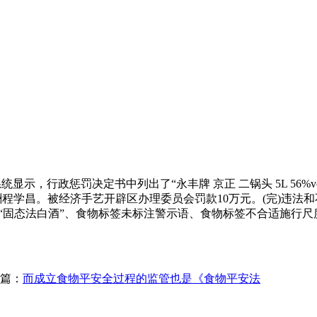
政惩罚决定书中列出了“永丰牌 京正 二锅头 5L 56%vol”“永丰
物。代表报酬程学昌。被经济手艺开辟区办理委员会罚款10万元。(完)
未标注“固态法白酒”、食物标签未标注警示语、食物标签不合适施行尺
篇：
而成立食物平安全过程的监管也是《食物平安法