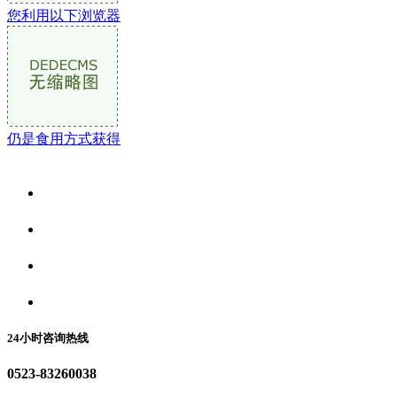
您利用以下浏览器
仍是食用方式获得
关于我们
食品安全资讯
食品安全动态
联系我们
24小时咨询热线
0523-83260038