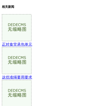
相关新闻
正对食堂承包单元
这些准绳要用要求