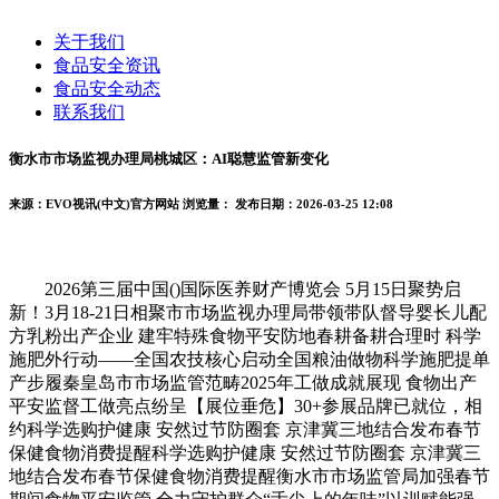
关于我们
食品安全资讯
食品安全动态
联系我们
衡水市市场监视办理局桃城区：AI聪慧监管新变化
来源：EVO视讯(中文)官方网站
浏览量：
发布日期：2026-03-25 12:08
2026第三届中国()国际医养财产博览会 5月15日聚势启
新！3月18-21日相聚市市场监视办理局带领带队督导婴长儿配
方乳粉出产企业 建牢特殊食物平安防地春耕备耕合理时 科学
施肥外行动——全国农技核心启动全国粮油做物科学施肥提单
产步履秦皇岛市市场监管范畴2025年工做成就展现 食物出产
平安监督工做亮点纷呈【展位垂危】30+参展品牌已就位，相
约科学选购护健康 安然过节防圈套 京津冀三地结合发布春节
保健食物消费提醒科学选购护健康 安然过节防圈套 京津冀三
地结合发布春节保健食物消费提醒衡水市市场监管局加强春节