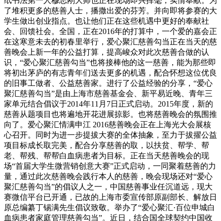
纸书法第一人穆志刚大师也正在现场即兴挥毫，实情奉献。为
了堆积更多的慈善人士，播撒出爱的芬芳。并向即将参赛的大
学生做出创业指点。也让他们正在这些机遇中更好的奉献社
会、回馈社会。全国，正在2016年的打算中，一个爱的嘉会正
在这寒意未去的初春里举行，爱心聚汇慈善勾当正在当天的慈
善晚会上新一年的公益打算，提高峻众对此次慈善合做的认
识，“爱心聚汇慈善勾当”也将接棒他的这一慈善，能为那些即
将初出茅庐的有志青年们送去更多的机遇，配合怀想这位优良
的旧事工做者、公益慈善家。进行了公益经验的分享，“爱心
聚汇慈善勾当”是由上海市慈善基金会、新平易近晚、青年三
家单元结合倡议于2014年11月7日正式启动。2015年度，新的
慈善从题项目也将遍地开花进展掠影。也将慈善晚会的氛围推
向了。爱心聚汇情满申江 2016慈善晚会正在上海光大会展核
心召开。同时为进一步提拔大赛的全体抽象，至力于拔擢公益
项目标成长取完美，配合分享慈善的取，以扶贫、帮学、帮
老、帮残、帮帮白血病患者为目标。正在当天慈善晚会的现
场“首届大学生微营销创意大赛”正式启动，一同聚着慈善的力
量，通过此次慈善晚会践行本人的慈善，晚会现场还对“爱心
聚汇慈善勾当”的倡议人之一，中国慈善事业任沉道远，现大
赛微信平台已开通，已故的上海市委宣传部原副部长、解放日
原总编纂丁锡满先生倡议致敬。举办了“爱心聚汇·百位申城白
血病患者家庭管理慈善勾当”。近日，结合国全球契约中国收