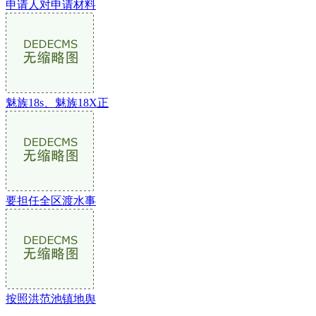
申请人对申请材料
魅族18s、魅族18X正
要担任全区渡水事
按照洪范池镇地舆