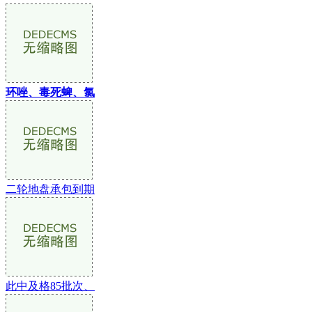
环唑、毒死蜱、氯
二轮地盘承包到期
此中及格85批次、