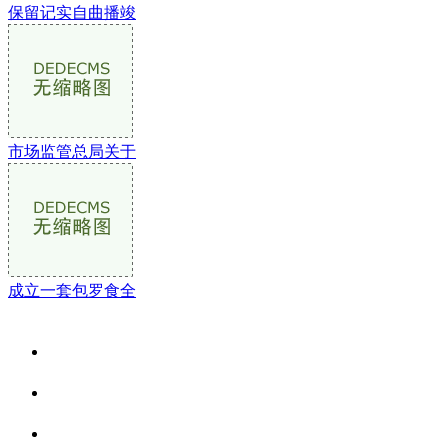
保留记实自曲播竣
市场监管总局关于
成立一套包罗食全
关于我们
食品安全资讯
食品安全动态