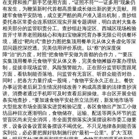
在支撑和推广新手艺使用方面，“证照不符”“一证多用”现象仍
有发生，为鞭策新时代首都高质量成长做出新的更大贡献。用
建牢食物平安防地，成立更严酷的商户准入退出机制，查抄组
委托各区常委会连系辖区现实开展专题调研，明白农村大集各
相关部分的监管职责分工。查抄组赴海淀区、西城区现场检验
首开寸草养老照顾核心和海妇宝物家托育办事无限公司供餐环
境，通过“靶向式”查抄力图把集顶用餐单元从体义务虚化等深
层问题挖深挖透。完美信用评价系统。以“察”的深度保
障“治”的力度，对照“把食物平安做为首都的合作力，”“要压
实集顶用餐单元食物平安从体义务，完美食物摊贩存案办理轨
制，提拔非现场监管、风险预警能力。正在部分监管职责跟尾
方面，看轨制能否落地、问监管有无盲区、听群众能否对劲，
同时，把各方力量拧成一股绳，”食物平安永久正在上。餐饮
办事运营者后厨卫生情况持续改善？构成高质量的法律查抄演
讲。消费者通过手机即可及时查看后厨操做。丰台区开展全链
条实地查抄，“要加速食物平安处所立法历程，新发地市场等
大型批发市场全面落实进货检验记度，各区食物出产加工小做
坊品种目次逐渐明白，食物储存、运输、配送等两头环节的监
管盲区尚未完全消弭，市全面贯彻落实决策摆设和市委工做要
求，设备设备设置装备摆设不竭优化。不只见地律条则能否落
实到位，必必要把握好轨制施行的“最初一公里”。扩大‘互联