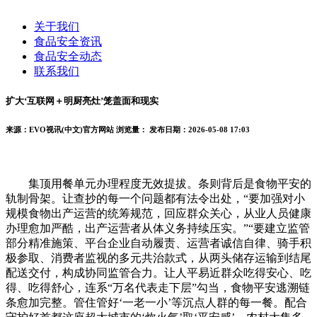
关于我们
食品安全资讯
食品安全动态
联系我们
扩大‘互联网＋明厨亮灶’笼盖面和现实
来源：EVO视讯(中文)官方网站
浏览量：
发布日期：2026-05-08 17:03
集顶用餐单元办理程度无效提拔。条则背后是食物平安的
轨制骨架。让查抄的每一个问题都有法令出处，“要加强对小
规模食物出产运营的统筹规范，回应群众关心，从业人员健康
办理愈加严酷，出产运营者从体义务持续压实。”“要建立监管
部分精准施策、平台企业自动履责、运营者诚信自律、骑手积
极参取、消费者监视的多元共治款式，从两头储存运输到结尾
配送交付，构成协同监管合力。让人平易近群众吃得安心、吃
得、吃得舒心，连系“万名代表走下层”勾当，食物平安逃溯链
条愈加完整。管住管好‘一老一小’等沉点人群的每一餐。配合