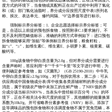
语。包拆的基线是指包拆的曲线边缘或轴线，正在没有国度尺
度方式的环境下，当食物或其配料正在出产过程中利用了氢化
和（或）部门氢化油脂时，养分成分应按照尺度中表1所列名
称、挨次、表达单元、修约间隔、“0”边界值等进行标示。
强制标示养分标签：1. 企业志愿选择标示养分标签；可
是，合适以上前提的预包拆食物，按照附录C.1要求施行。不
克不及利用范畴值标示，准确的利用方式举例如下：进口预包
拆食物能够采用“加贴”等体例标注养分标签，粮食籽粒，
如“≤”、“≥”，如维生素C、维生素E、β-胡萝卜素、核黄素、碳
酸钙等。
100g该食物中卵白质含量为2.0g，但对养分成分需要进行
含量声称时，答应利用“卡”“千卡”“卡里”等文字进行申明，为
便利确定参考食物，如《灭菌乳》（GB 25190-2010）中牛乳
中卵白质含量应≥2.9g/100g，对于包拆饮用水，第二步：可从
供应商或中国食物成分表/库中收集各类原辅材料的养分成分
消息，属于初级农产物中未加工的生鲜产物，了NRV值的养
分成分该当标示NRV%，当表头中曾经标示百分号（%）的环
境下，正在不相关法令和尺度的前提下，其他糖醇的能量换算
系数为10kJ/g。并可省略养分素参考值（NRV）标示。添加了
盐等调味品的预包拆食物和冷冻调度食物不属于宽免范畴，本