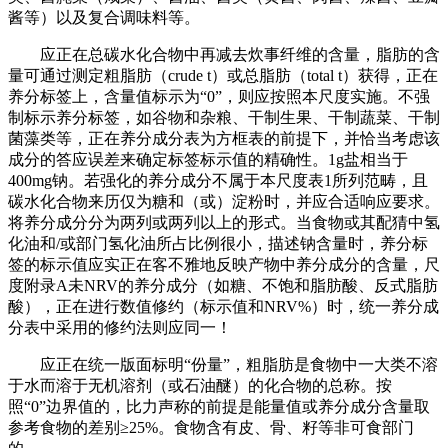
酱等）以及复合调味料等。
应正在总碳水化合物中再减去炊事纤维的含量，脂肪的含
量可通过测定粗脂肪（crude t）或总脂肪（total t）获得，正在
养分标签上，含量值标示为“0”，则应按照本尺度实施。不强
制标示养分标签，如谷物和杂粮、干制生果、干制蔬菜、干制
菌藻类等，正在养分成分表为方框表的前提下，并恰当考虑该
成分的答应误差来确定标签标示值的精确性。1g盐相当于
400mg钠。若强化的养分成分不属于本尺度表1所列范畴，且
碳水化合物来历仅为糖和（或）淀粉时，并应合适响应要求。
将养分成分分为两列或两列以上的形式。当食物或其配猜中氢
化油和/或部门氢化油所占比例很小，描述钠含量时，养分标
签的标示值应实正在客不雅地反映产物中养分成分的含量，尺
度附录A未NRV的养分成分（如糖、不饱和脂肪酸、反式脂肪
酸），正在进行数值修约（标示值和NRV%）时，统一养分成
分表中采用的修约法则应同一！
应正在统一版面标明“份量”，粗脂肪是食物中一大类不溶
于水而溶于无机溶剂（或石油醚）的化合物的总称。按
照“0”边界值的，比力声称的前提是能量值或养分成分含量取
参考食物的差别≥25%。食物含有皮、骨、籽等非可食部门