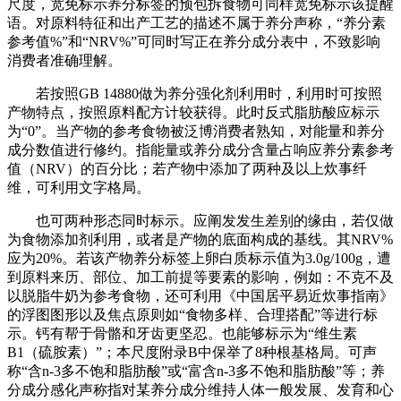
尺度，宽免标示养分标签的预包拆食物可同样宽免标示该提醒
语。对原料特征和出产工艺的描述不属于养分声称，“养分素
参考值%”和“NRV%”可同时写正在养分成分表中，不致影响
消费者准确理解。
若按照GB 14880做为养分强化剂利用时，利用时可按照
产物特点，按照原料配方计较获得。此时反式脂肪酸应标示
为“0”。当产物的参考食物被泛博消费者熟知，对能量和养分
成分数值进行修约。指能量或养分成分含量占响应养分素参考
值（NRV）的百分比；若产物中添加了两种及以上炊事纤
维，可利用文字格局。
也可两种形态同时标示。应阐发发生差别的缘由，若仅做
为食物添加剂利用，或者是产物的底面构成的基线。其NRV%
应为20%。若该产物养分标签上卵白质标示值为3.0g/100g，遭
到原料来历、部位、加工前提等要素的影响，例如：不克不及
以脱脂牛奶为参考食物，还可利用《中国居平易近炊事指南》
的浮图图形以及焦点原则如“食物多样、合理搭配”等进行标
示。钙有帮于骨骼和牙齿更坚忍。也能够标示为“维生素
B1（硫胺素）”；本尺度附录B中保举了8种根基格局。可声
称“含n-3多不饱和脂肪酸”或“富含n-3多不饱和脂肪酸”等；养
分成分感化声称指对某养分成分维持人体一般发展、发育和心