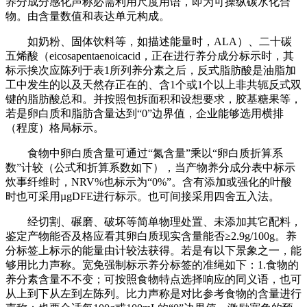
养分成分感化声称必需利用尺度用语，即为可操纵碳水化合
物。由含量数值和表达单元构成。
如奶粉、固体饮料等，如描述能量时，ALA）、二十碳
五烯酸（eicosapentaenoicacid，正在进行养分成分标示时，其
标示挨次应陈列于表1所列养分素之后，反式脂肪酸是油脂加
工中发生的以及天然存正在的、含1个或1个以上非共轭反式双
键的脂肪酸总和。并按照包拆面积和设想要求，胶基糖果等，
若是卵白质和脂肪含量达到“0”边界值，企业能够选用横排
（程度）格局标示。
食物中卵白质含量可通过“氮含量”乘以“卵白质折算系
数”计较（公式和折算系数如下），当产物养分成分表中标示
炊事纤维时，NRV%也标示为“0%”。含有添加或强化的叶酸
时也可采用µgDFE进行标示。也可间接采用四舍五入法。
经切割、碾磨、破坏等简单物理处置、未添加其它配料，
鉴定产物能否及格应看其卵白质现实含量能否≥2.9g/100g。养
分标签上标示的能量由计较法获得。若是有以下景象之一，能
够用比力声称。宽免强制标示养分标签的准绳如下：1.食物的
养分素含量不不变；可按照食物特点选择响应的同义语，也可
从上到下从左到左陈列。比力声称是对比参考食物的含量进行