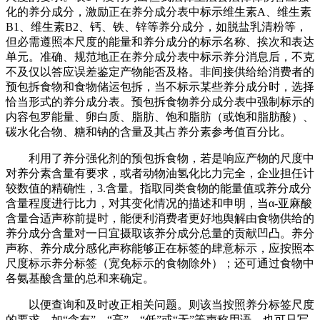
化的养分成分，激励正在养分成分表中标示维生素A、维生素
B1、维生素B2、钙、铁、锌等养分成分，如脱盐乳清粉等，
但必需遵照本尺度的能量和养分成分的标示名称、挨次和表达
单元。准确、规范地正在养分成分表中标示养分消息后，不克
不及仅以答应误差鉴定产物能否及格。非间接供给给消费者的
预包拆食物和食物储运包拆，当不标示某些养分成分时，选择
恰当形式的养分成分表。预包拆食物养分成分表中强制标示的
内容包罗能量、卵白质、脂肪、饱和脂肪（或饱和脂肪酸）、
碳水化合物、糖和钠的含量及其占养分素参考值百分比。
利用了养分强化剂的预包拆食物，若是响应产物的尺度中
对养分素含量有要求，或者动物油氢化比力完全，企业担任计
较数值的精确性，3.含量。指取同类食物的能量值或养分成分
含量程度进行比力，对其变化情况的描述和申明，当α-亚麻酸
含量合适声称前提时，能便利消费者更好地舆解由食物供给的
养分成分含量对一日宜摄取该养分成分总量的贡献凹凸。养分
声称、养分成分感化声称能够正在标签的肆意标示，应按照本
尺度标示养分标签（宽免标示的食物除外）；还可通过食物中
各氨基酸含量的总和来确定。
以便查询和及时改正相关问题。则该当按照养分标签尺度
的要求，如“含有”、“高”、“低”或“无”等声称用语。也可只写