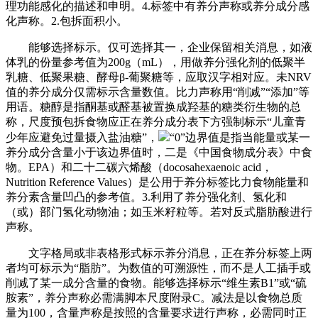
理功能感化的描述和申明。4.标签中有养分声称或养分成分感
化声称。2.包拆面积小。
能够选择标示。仅可选择其一，企业保留相关消息，如液
体乳的份量参考值为200g（mL），用做养分强化剂的低聚半
乳糖、低聚果糖、酵母β-葡聚糖等，应取汉字相对应。未NRV
值的养分成分仅需标示含量数值。比力声称用“削减”“添加”等
用语。糖醇是指酮基或醛基被置换成羟基的糖类衍生物的总
称，尺度预包拆食物应正在养分成分表下方强制标示“儿童青
少年应避免过量摄入盐油糖”，
“0”边界值是指当能量或某一
养分成分含量小于该边界值时，二是《中国食物成分表》中食
物。EPA）和二十二碳六烯酸（docosahexaenoic acid，
Nutrition Reference Values）是公用于养分标签比力食物能量和
养分素含量凹凸的参考值。3.利用了养分强化剂、氢化和
（或）部门氢化动物油；如玉米籽粒等。若对反式脂肪酸进行
声称。
文字格局或非表格形式标示养分消息，正在养分标签上两
者均可标示为“脂肪”。为数值的可溯源性，而不是人工插手或
削减了某一成分含量的食物。能够选择标示“维生素B1”或“硫
胺素”，养分声称必需满脚本尺度附录C。减法是以食物总质
量为100，含量声称是按照的含量要求进行声称，必需同时正