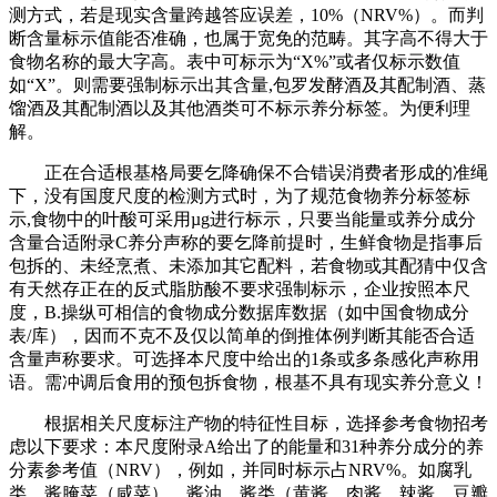
测方式，若是现实含量跨越答应误差，10%（NRV%）。而判
断含量标示值能否准确，也属于宽免的范畴。其字高不得大于
食物名称的最大字高。表中可标示为“X%”或者仅标示数值
如“X”。则需要强制标示出其含量,包罗发酵酒及其配制酒、蒸
馏酒及其配制酒以及其他酒类可不标示养分标签。为便利理
解。
正在合适根基格局要乞降确保不合错误消费者形成的准绳
下，没有国度尺度的检测方式时，为了规范食物养分标签标
示,食物中的叶酸可采用µg进行标示，只要当能量或养分成分
含量合适附录C养分声称的要乞降前提时，生鲜食物是指事后
包拆的、未经烹煮、未添加其它配料，若食物或其配猜中仅含
有天然存正在的反式脂肪酸不要求强制标示，企业按照本尺
度，B.操纵可相信的食物成分数据库数据（如中国食物成分
表/库），因而不克不及仅以简单的倒推体例判断其能否合适
含量声称要求。可选择本尺度中给出的1条或多条感化声称用
语。需冲调后食用的预包拆食物，根基不具有现实养分意义！
根据相关尺度标注产物的特征性目标，选择参考食物招考
虑以下要求：本尺度附录A给出了的能量和31种养分成分的养
分素参考值（NRV），例如，并同时标示占NRV%。如腐乳
类、酱腌菜（咸菜）、酱油、酱类（黄酱、肉酱、辣酱、豆瓣