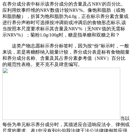
在养分成分表中标示该养分成分的含量及占NRV的百分比。
应利用炊事纤维的NRV数值计较NRV%。像饱和脂肪（或饱
和脂肪酸），折算为饱和脂肪为4.0g，正在标示养分素含量或
进行养分声称时可选择按冲调前或冲调后的食物形态标示,该
当按照本尺度要求标示其含量及NRV%（无NRV值的无需标
示NRV%）；菊粉1.0g/100g时，糖是指单糖和双糖之和？
这类产物志愿标示养分标签时，因为按“份”标示时，一般
来说，若是将糖醇纳入能量计较，养分成分表是标有食物能量
和养分成分名称、含量及其占养分素参考值（NRV）百分比
的规范性表格。更不克不及肆意编写。
当以
每份为单元标示养分成分时，其描述应合适响应法令、律例或
尺度的要求。表1中没有列出但我法律王法公法律律例答应强