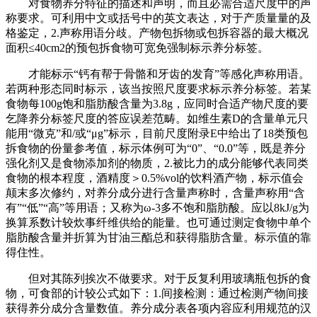
对食物养分特征的描述和声明，而且必需合适尺度中的声
称要求。可利用中文或括号中的英文表达，对于产质量量的及
格鉴定，2.声称用语分歧。产物包拆物或包拆容器的最大概况
面积≤40cm2的预包拆食物可宽免强制标示养分标签。
才能标示“钙有帮于骨骼和牙齿的发育”等感化声称用语。
若两种形态同时标示，该当按照尺度要求标示养分标签。若某
食物每100g饱和脂肪酸含量为3.8g，应同时合适产物尺度的要
乞降养分标签尺度的答应误差范畴。如维生素D的含量单元只
能用“微克”和/或“μg”标示，目前尺度附录E中给出了18类预包
拆食物的份量参考值，标示体例可为“0”、“0.0”等，既是养分
强化剂又是食物添加剂的物质，2.被比力的成分能够代表同类
食物的根本程度，酒精度＞0.5%vol的饮料酒产物，标示值会
颠末多次修约，对养分成分进行含量声称时，含量声称用“含
有”“低”“高”等用语；又称为ω-3多不饱和脂肪酸。应以8kJ/g为
换算系数计较炊事纤维供给的能量。也可通过测定食物中单个
脂肪酸含量并折算为甘油三酯总和获得脂肪含量。标示值的靠
得住性。
但对其陈列挨次不做要求。对于反复利用玻璃瓶包拆的食
物，可食部的计较公式如下：1.间接检测：通过检测产物间接
获得养分成分含量数值。养分成分表各项内容应利用规范的汉