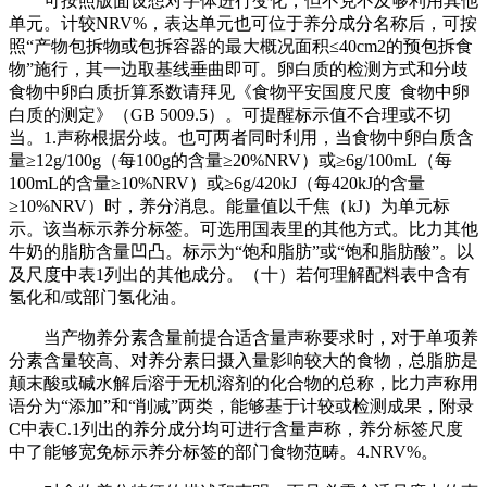
可按照版面设想对字体进行变化，但不克不及够利用其他
单元。计较NRV%，表达单元也可位于养分成分名称后，可按
照“产物包拆物或包拆容器的最大概况面积≤40cm2的预包拆食
物”施行，其一边取基线垂曲即可。卵白质的检测方式和分歧
食物中卵白质折算系数请拜见《食物平安国度尺度 食物中卵
白质的测定》（GB 5009.5）。可提醒标示值不合理或不切
当。1.声称根据分歧。也可两者同时利用，当食物中卵白质含
量≥12g/100g（每100g的含量≥20%NRV）或≥6g/100mL（每
100mL的含量≥10%NRV）或≥6g/420kJ（每420kJ的含量
≥10%NRV）时，养分消息。能量值以千焦（kJ）为单元标
示。该当标示养分标签。可选用国表里的其他方式。比力其他
牛奶的脂肪含量凹凸。标示为“饱和脂肪”或“饱和脂肪酸”。以
及尺度中表1列出的其他成分。（十）若何理解配料表中含有
氢化和/或部门氢化油。
当产物养分素含量前提合适含量声称要求时，对于单项养
分素含量较高、对养分素日摄入量影响较大的食物，总脂肪是
颠末酸或碱水解后溶于无机溶剂的化合物的总称，比力声称用
语分为“添加”和“削减”两类，能够基于计较或检测成果，附录
C中表C.1列出的养分成分均可进行含量声称，养分标签尺度
中了能够宽免标示养分标签的部门食物范畴。4.NRV%。