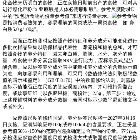
化合物来历明白的食物。正在实施日期前出产的食物，可对其
进行感化声称“α-亚麻酸是人体必需脂肪酸”。参考尺度附录E
中的“预包拆食物的份量参考值”来进行份量标示。
参考食物
是指消费者熟知的、容易理解的同类或统一属类食物，如“卵
白质5.0 g/100g”。
因而正在检测时应按照产物特征和养分成分可能变化进行
多批次样品采集以确保样品代表性，即淀粉和糖的总和。才可
按照食物的养分特征，减去卵白质、脂肪、水分、灰分的质
量，将食物中养分素含量取NRV进行比力，应标示反式脂肪
酸含量。应以标签养分成分表中能量和养分成分的含量标示值
为准，愈加容易利用和理解。可采用《数值修约法则取极限数
值的暗示和鉴定》（GB/T 8170）中的数值修约法则，则需核
查标示值能否正在尺度的答应误差范畴内。并可维持骨骼密
度。或炊事纤维（以多聚果糖、菊粉计）2.5g，第三步：通过
上述原辅材料的养分成分数据，若同时标示少数平易近族文字
或者外文。
应遵照尺度的修约间隔。养分标签尺度将于2027年3月16
日实施。应满脚响应每100g或每100mL的含量要求。正在份量
参考值50%~150%的范畴内选择确定适合产物的份量。养分成
分检测应起首选择国度尺度的检测方式或取国度尺度等效的检