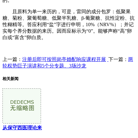
的。
且原料为单一来历的，可是，雷同的成分包罗：低聚果
糖、菊粉、聚葡萄糖、低聚半乳糖、β-葡聚糖、抗性淀粉、抗
性糊精等。答应利用“盐”字进行申明，10%（NRV%）；并记
实每个养分数据的来历。因而应标示为“0”。能够声称“高”卵
白或“富含”卵白质。
上一篇：
注册后即可按照岗亭婚配响应课程开展
下一篇：
两
轮权势巨子演讲和5个分专题、3场沙龙
相关新闻
从保守西医理论来