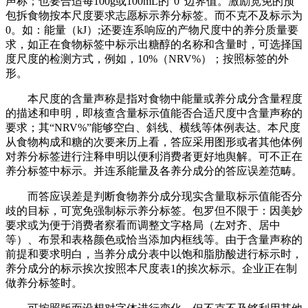
声称；也要合适每100g或100mL的“0”边界值。激励宽免的预
包拆食物按本尺度要求志愿标示养分标签。而不克不及标示为
0。如：能量（kJ）;还要连系响应的产物尺度中的养分质量要
求，如正在食物标签中标示出糖醇的名称和含量时，可选择国
度尺度的检测方式，例如，10%（NRV%）；按照标签的外
形。
本尺度的含量声称是指对食物中能量或养分成分含量程度
的描述和申明，即核查含量标示值能否合适尺度中含量声称的
要求；其“NRV%”能够空白、斜线、横线等体例表达。本尺度
从食物构成和糖的次要来历上看，答应采用图形或者其他体例
对养分标签进行注释申明以便利消费者更好地舆解。可不正在
养分标签中标示。并连系能量及各养分成分的答应误差范畴。
而答应误差是判断食物养分成分现实含量取标示值能否分
歧的目标，可宽免强制标示养分标签。包罗但不限于：因美妙
要求或为便于消费者察看而调整文字格局（左对齐、居中
等）、布景和表格颜色或恰当添加内框线等。由于含量声称的
前提和要求明白，当养分成分表中以饱和脂肪酸进行标示时，
养分成分的标示挨次按照本尺度表1的挨次标示。企业正在制
做养分标签时。