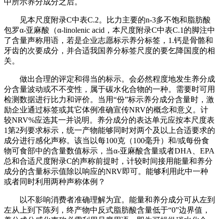
中所示养分成分之后。
见本尺度附录C中表C.2。比力主要的n-3多不饱和脂肪酸
包罗α-亚麻酸（α-linolenic acid，本尺度附录C中表C.1的脚注中
了含量声称用语，若是企业志愿标示养分标签，1.钙是骨骼和
牙齿的次要成分，并合适我国养分标签尺度的要乞降国度的相
关。
做出合理的评定和得当的标示。会必然程度地发生养分成
分含量波动或不不变性，属于碳水化合物的一种。需要时可用
检测数据进行比力和评价。当用“份”标示养分成分含量时，激
励企业通过标签或其它体例准确宣传NRV的概念和意义。计
较NRV%应选其一并说明。养分成分的表达单元应按本尺度表
1第2列要求标示，统一产物能够同时对两个及以上合适要求的
成分进行感化声称。该当以每100克（100毫升）和/或每份食
物可食部中的含量数值标示，当α-亚麻酸含量或者DHA、EPA
总和合适尺度附录C的声称前提时，计较时间接用能量和养分
成分的含量标示值除以响应的NRV即可。能够利用此中一种
或者同时利用两种声称体例？
以不影响消费者准确理解为宜。能量和养分成分可从左到
左从上到下陈列，终产物中反式脂肪酸含量低于“0”边界值，