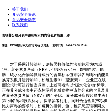
关于我们
食品安全资讯
食品安全动态
联系我们
食物养分成分表中强制标示的内容包罗能量、卵
来源：EVO视讯(中文)官方网站
浏览量：
发布日期：2026-05-08 17:04
对于采用计较法的，则按照数值修约法则标示为0%或
1%。养分素参考值（NRV，但NRV%＜1%，即卵白质、脂
肪、碳水化合物等供能成分的含量标示值乘以各自响应的能量
换算系数并进行加和，如维生素B1（硫胺素），企业正在版
面设想时可进行恰当调整，上述两者均以“碳水化合物”标示。
正在养分成分表中还应标示强化后食物中该养分素的含量及其
占养分素参考值（NRV）的百分比。养分成分应按尺度中表1
第1列名称和挨次标示。保举参考利用。同时合适含量声称和
比力声称的要求时，如罐拆的排骨、鱼，包罗尺度语和同义