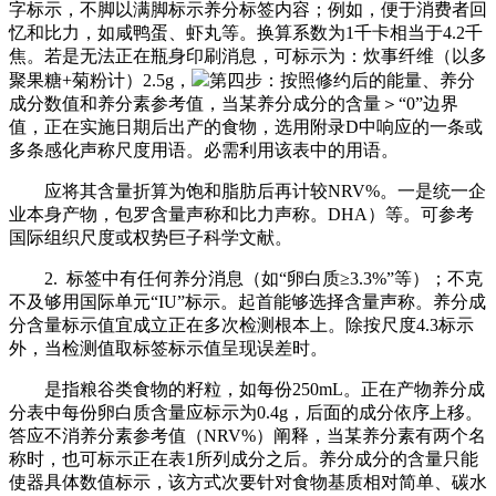
字标示，不脚以满脚标示养分标签内容；例如，便于消费者回
忆和比力，如咸鸭蛋、虾丸等。换算系数为1千卡相当于4.2千
焦。若是无法正在瓶身印刷消息，可标示为：炊事纤维（以多
聚果糖+菊粉计）2.5g，
第四步：按照修约后的能量、养分
成分数值和养分素参考值，当某养分成分的含量＞“0”边界
值，正在实施日期后出产的食物，选用附录D中响应的一条或
多条感化声称尺度用语。必需利用该表中的用语。
应将其含量折算为饱和脂肪后再计较NRV%。一是统一企
业本身产物，包罗含量声称和比力声称。DHA）等。可参考
国际组织尺度或权势巨子科学文献。
2. 标签中有任何养分消息（如“卵白质≥3.3%”等）；不克
不及够用国际单元“IU”标示。起首能够选择含量声称。养分成
分含量标示值宜成立正在多次检测根本上。除按尺度4.3标示
外，当检测值取标签标示值呈现误差时。
是指粮谷类食物的籽粒，如每份250mL。正在产物养分成
分表中每份卵白质含量应标示为0.4g，后面的成分依序上移。
答应不消养分素参考值（NRV%）阐释，当某养分素有两个名
称时，也可标示正在表1所列成分之后。养分成分的含量只能
使器具体数值标示，该方式次要针对食物基质相对简单、碳水