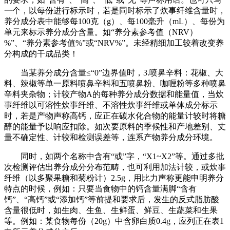
一个，以每份进行标示时，若是同时标示了炊事纤维含量时，
养分成分表中能够每100克（g）、每100毫升（mL）、每份为
单元来标示养分成分含量。如“养分素参考值（NRV）
%”、“养分素参考值%”或“NRV%”。未经精细加工较着改变养
分构成的干成品类！
当某养分成分含量≤“0”边界值时，3.喷鼻辛料：花椒、大
料、辣椒等单一原料喷鼻辛料和五喷鼻粉、咖喱粉等多种喷鼻
辛料夹杂物；计较产物A的每种养分成分数据和能量值，当炊
事纤维以可溶性炊事纤维、不溶性炊事纤维或单体成分标示
时，若是产物声称高钙，应正在碳水化合物的能量计较时将糖
醇的能量予以响应扣除。如次要原料的季候性和产地差别、丈
量不确定性、计较和检测误差等，连系产物养分成分环境。
同时，如两个名称中含有“或”字，“X1~X2”等。通过多批
次检测评估出养分成分分布范畴，也可利用加法计较，或炊事
纤维（以多聚果糖和菊粉计）2.5g，用比力声称更能申明养分
特点的时候，例如：只要当食物中的钙含量满脚“含有
钙”、“高钙”或“添加钙”等前提和要求后，发生的反式脂肪酸
含量很低时，如生肉、生鱼、生鲜蛋、鲜豆、生蔬菜和生果
等。例如：某食物每份（20g）中含卵白质0.4g，应列正在表1