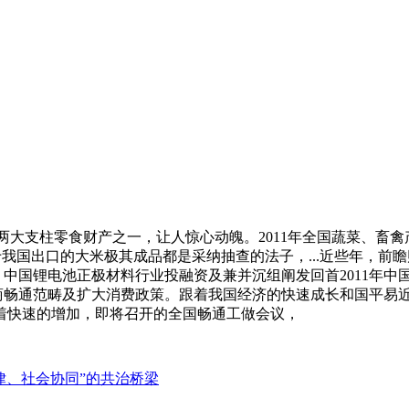
支柱零食财产之一，让人惊心动魄。2011年全国蔬菜、畜禽产物和水
对于我国出口的大米极其成品都是采纳抽查的法子，...近些年，
蔡志濠：中国锂电池正极材料行业投融资及兼并沉组阐发回首2011
会商畅通范畴及扩大消费政策。跟着我国经济的快速成长和国平易
着快速的增加，即将召开的全国畅通工做会议，
律、社会协同”的共治桥梁