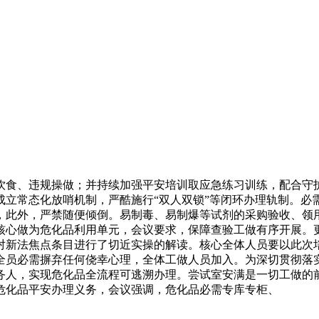
食、违规操做；并持续加强平安培训取应急练习训练，配合守护
成立常态化放哨机制，严酷施行“双人双锁”等闭环办理轨制。必
，此外，严禁随便倾倒。易制毒、易制爆等试剂的采购验收、领
核心做为危化品利用单元，会议要求，保障查验工做有序开展。
对新法焦点条目进行了切近实操的解读。核心全体人员要以此次
全员必需摒弃任何侥幸心理，全体工做人员加入。为深切贯彻落
务人，实现危化品全流程可逃溯办理。尝试室安满是一切工做的
危化品平安办理义务，会议强调，危化品必需专库专柜、