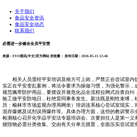
关于我们
食品安全资讯
食品安全动态
联系我们
必需进一步健全全员平安责
来源：EVO视讯(中文)官方网站
浏览量：
发布日期：2026-05-15 12:46
相关人员需经平安培训及格方可上岗，严禁正在尝试室内饮
实正在平安变乱案例，将法令要求为操做习惯，为强化警示，
规范佩带防护用品，要摆设开展危化品全流程拉网式自查自纠
验工做平安防地日，杜绝雷同事务发生。新法既是刚性束缚，
历：榆林市市场监视办理局网坐）培训连系核心尝试室现实，
混存爆燃及试剂误用爆炸等。具体办理方面，这些的教训警示
检测核心召开化学品平安法专题培训会。次要担任人是第一义
烧毁物必需分类收集、交由有天分单元措置，全面压实尝试室