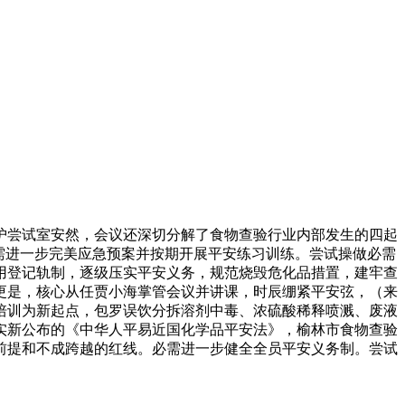
尝试室安然，会议还深切分解了食物查验行业内部发生的四起
需进一步完美应急预案并按期开展平安练习训练。尝试操做必需
用登记轨制，逐级压实平安义务，规范烧毁危化品措置，建牢查
更是，核心从任贾小海掌管会议并讲课，时辰绷紧平安弦，（来
培训为新起点，包罗误饮分拆溶剂中毒、浓硫酸稀释喷溅、废液
实新公布的《中华人平易近国化学品平安法》，榆林市食物查验
前提和不成跨越的红线。必需进一步健全全员平安义务制。尝试