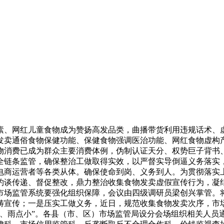
、网红儿童食物成为赞扬高发品类，曲播带货利用违规话术、虚
发卖通俗食物保健功能、保健食物强调医治功能、网红食物虚构
物消费已成为群众主要消费体例，伪制认证天分、权势巨子背书、
全链条监管，确保整治工做取得实效，以严督实导倒逼义务落实
电商运营者等各类从体。确保使命到岗、义务到人。为贯彻落实
约谈传递、督促整改，鼎力整治收集食物发卖虚假宣传行为，凝
市场监管系统要强化组织保障，会议由四级调研员梁创兴掌管。
畴宣传；一是压实工做义务，近日，规范收集食物发卖次序，市
大、雨点小”。各县（市、区）市场监管局设分会场组织相关人员