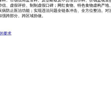
律科、市场信用监管科、反垄断取反不合理合作科、价钱监视查
炒信、虚假评价、制制虚假口碑；网红食物、特色食物虚构产地
疾病防止医治功能；实现违法问题全链条冲击、全方位整治。对
加强跨部分、跨区域协做。
”的要求