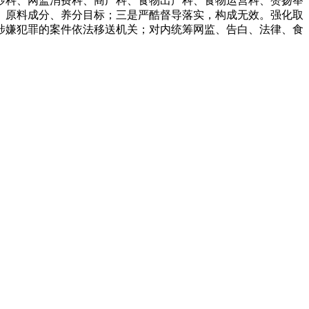
抄科、网监消费科、商广科、食物出产科、食物运营科、赞扬举
、原料成分、养分目标；三是严酷督导落实，构成无效。强化取
涉嫌犯罪的案件依法移送机关；对内统筹网监、告白、法律、食