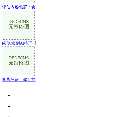
评估内容包罗：食
缘侧/端侧AI推理芯
紧货凭证、储存前
关于我们
食品安全资讯