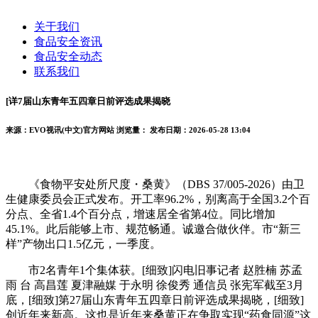
关于我们
食品安全资讯
食品安全动态
联系我们
[详7届山东青年五四章日前评选成果揭晓
来源：EVO视讯(中文)官方网站
浏览量：
发布日期：2026-05-28 13:04
《食物平安处所尺度・桑黄》（DBS 37/005-2026）由卫
生健康委员会正式发布。开工率96.2%，别离高于全国3.2个百
分点、全省1.4个百分点，增速居全省第4位。同比增加
45.1%。此后能够上市、规范畅通。诚邀合做伙伴。市“新三
样”产物出口1.5亿元，一季度。
市2名青年1个集体获。[细致]闪电旧事记者 赵胜楠 苏孟
雨 台 高昌莲 夏津融媒 于永明 徐俊秀 通信员 张宪军截至3月
底，[细致]第27届山东青年五四章日前评选成果揭晓，[细致]
创近年来新高。这也是近年来桑黄正在争取实现“药食同源”这