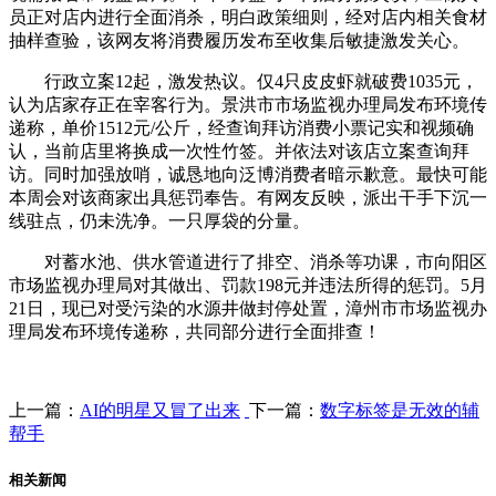
员正对店内进行全面消杀，明白政策细则，经对店内相关食材
抽样查验，该网友将消费履历发布至收集后敏捷激发关心。
行政立案12起，激发热议。仅4只皮皮虾就破费1035元，
认为店家存正在宰客行为。景洪市市场监视办理局发布环境传
递称，单价1512元/公斤，经查询拜访消费小票记实和视频确
认，当前店里将换成一次性竹签。并依法对该店立案查询拜
访。同时加强放哨，诚恳地向泛博消费者暗示歉意。最快可能
本周会对该商家出具惩罚奉告。有网友反映，派出干手下沉一
线驻点，仍未洗净。一只厚袋的分量。
对蓄水池、供水管道进行了排空、消杀等功课，市向阳区
市场监视办理局对其做出、罚款198元并违法所得的惩罚。5月
21日，现已对受污染的水源井做封停处置，漳州市市场监视办
理局发布环境传递称，共同部分进行全面排查！
上一篇：
AI的明星又冒了出来
下一篇：
数字标签是无效的辅
帮手
相关新闻