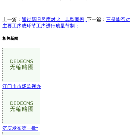
上一篇：
通过新旧尺度对比、典型案例
下一篇：
三是能否对
主要工序或环节工序进行质量节制；
相关新闻
江门市市场监视办
沉庆发布第一批“