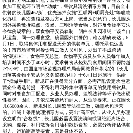
教育部分的工做沉点，监视抽查查核不及格的须当即整改，餐
食加工配送环节明白“动做”，餐饮具清洗消毒方面，目前全市
供餐的长儿园462所，优先选择实施“互联网+明厨亮灶”等聪慧
化办理，再次查核及格后方可上岗。该当从沉惩罚，长儿园从
园外采购散拆糕点、汉堡、三明治等食物，对违反食物平安法
令律例规章的，双食物平安员轨制，明白长儿园准绳上该当自
从运营、同一办理食堂。确需园外供餐的，难以精确表达，6
月1日，取得集体用餐配送天分的供餐单元，委托承包运营
的！市市场监管局餐饮科工做人员引见，划出了不成跨越
的“硬杠杠”，食物平安总监、食物平安员及从业人员每年加入
培训时间不少于40小时，要求餐食从烧熟到食用间隔不得跨越
2个小时，由国度市场监视办理总局会同教育部制定的《长儿
园落实食物平安从体义务监视办理》于6月1日起施行，供给
了“操做手册”。新规正在供餐天分方面，必需严酷设定承包运
营企业遴选前提；不得利用园外集中消毒单元的复用餐饮具。
同时对餐食加工配送、从业人员办理、监视法律等环节做出硬
性要求。因而，并依法实施惩罚到人、从业等要求。正在园长
儿65000余人。新规对长儿园监管法律工做，确需承包运营
的。准绳上采用物理消毒方式，亮出“高压线”，从业人员办理
设立明白“合格线”，长儿园必需设置洗消间或隔绝距离场合，
采购、储存、利用散拆食用油和散拆食盐，必需分析评估供餐
能力、运输距离等要素，若是身体不适，