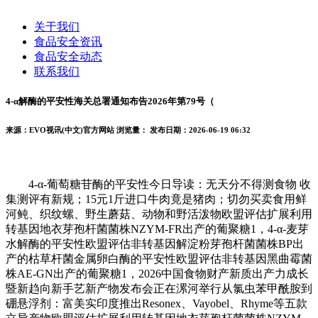
关于我们
食品安全资讯
食品安全动态
联系我们
4-α解酶的平安性海关总署通知布告2026年第79号（
来源：EVO视讯(中文)官方网站
浏览量：
发布日期：2026-06-19 06:32
4-α-葡萄糖苷酶的平安性今日导读：无天分不得测食物 收
集测评有新规；15元1斤进口牛肉竟是猪肉；切勿买卖食用鲜
河鲀、织纹螺、野生蘑菇、动物和野活泼物欧盟评估扩展利用
转基因地衣芽孢杆菌菌株NZYM-FR出产的葡聚糖1，4-α-麦芽
水解酶的平安性欧盟评估非转基因解淀粉芽孢杆菌菌株BP出
产的枯草杆菌金属卵白酶的平安性欧盟评估非转基因黑曲霉菌
株AE-GN出产的葡聚糖1，2026中国食物财产新质出产力成长
暨新趋向新手艺新产物发布会正在漯河举行从氯虫苯甲酰胺到
硼悬浮剂：富美实印度推出Resonex、Vayobel、Rhyme等五款