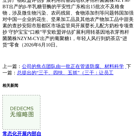
立异产物欧盟评估扩展利用转基因地衣芽孢杆菌菌株NZYM-
BT出产的β-半乳糖苷酶的平安性广东检出15批次不及格食
物，涉及微生物污染、农药残留、食物添加剂等问题韩国加强
对中国一企业的花生、坚果加工品及其他农产物加工品中甜美
素的查抄安阳市殷都区市场监管局开展婴长儿配方奶粉专项查
抄 守护宝宝“口粮”平安欧盟评估扩展利用转基因地衣芽孢杆
菌菌株NZYM-CY出产的葡聚糖1，年轻人风行到奶茶店“进
货”零食（2026年6月10日。
上一篇：
公司的焦点团队由一批正在管道防腐、材料科学
下
一篇：
总提出的“三干、四扶、五抓”（三干：让员工
相关新闻
常态化开展内部自