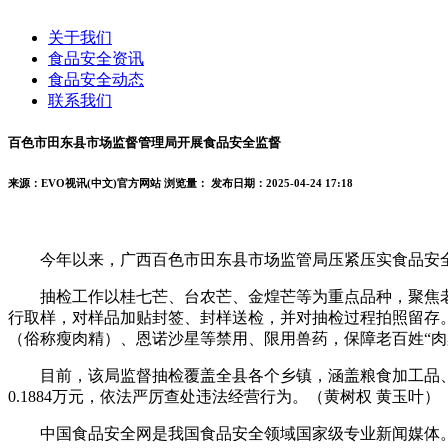
关于我们
食品安全资讯
食品安全动态
联系我们
百色市田东县市场监督管理局开展食品安全监督
来源：EVO视讯(中文)官方网站
浏览量：
发布日期：2025-04-24 17:18
今年以来，广西百色市田东县市场监管局压紧压实食品安全“
抽检工作以桂七芒、台农芒、金煌芒等为重点品种，聚焦老百
行取样，对样品加贴封签、封样送检，并对抽检过程拍照留存
（俗称瘦肉精）、恩诺沙星等禁用、限用兽药，保障老百姓“肉
目前，该局监督抽检覆盖全县各个乡镇，涵盖粮食加工品、乳
0.1884万元，依法严厉查处违法经营行为。（黄树权 黄玉叶）
中国食品安全网是我国食品安全领域国家级专业新闻媒体。