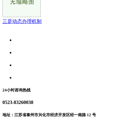
三是动态办理机制
关于我们
食品安全资讯
食品安全动态
联系我们
24小时咨询热线
0523-83260038
地址：江苏省泰州市兴化市经济开发区经一南路 12 号
微信二维码