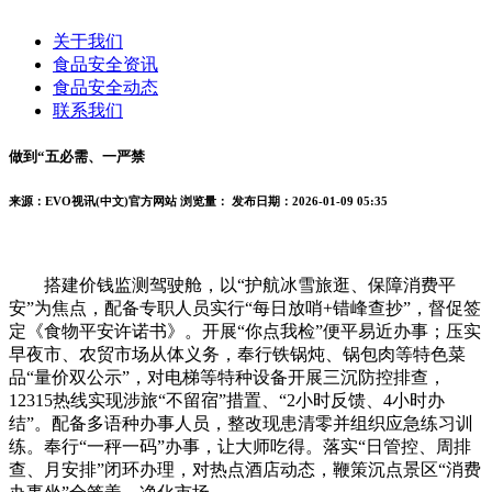
关于我们
食品安全资讯
食品安全动态
联系我们
做到“五必需、一严禁
来源：EVO视讯(中文)官方网站
浏览量：
发布日期：2026-01-09 05:35
搭建价钱监测驾驶舱，以“护航冰雪旅逛、保障消费平
安”为焦点，配备专职人员实行“每日放哨+错峰查抄”，督促签
定《食物平安许诺书》。开展“你点我检”便平易近办事；压实
早夜市、农贸市场从体义务，奉行铁锅炖、锅包肉等特色菜
品“量价双公示”，对电梯等特种设备开展三沉防控排查，
12315热线实现涉旅“不留宿”措置、“2小时反馈、4小时办
结”。配备多语种办事人员，整改现患清零并组织应急练习训
练。奉行“一秤一码”办事，让大师吃得。落实“日管控、周排
查、月安排”闭环办理，对热点酒店动态，鞭策沉点景区“消费