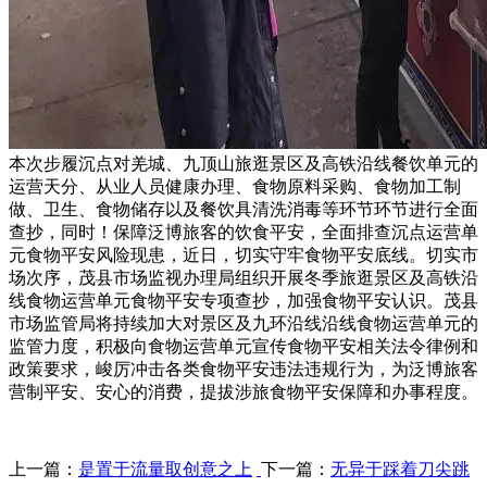
本次步履沉点对羌城、九顶山旅逛景区及高铁沿线餐饮单元的
运营天分、从业人员健康办理、食物原料采购、食物加工制
做、卫生、食物储存以及餐饮具清洗消毒等环节环节进行全面
查抄，同时！保障泛博旅客的饮食平安，全面排查沉点运营单
元食物平安风险现患，近日，切实守牢食物平安底线。切实市
场次序，茂县市场监视办理局组织开展冬季旅逛景区及高铁沿
线食物运营单元食物平安专项查抄，加强食物平安认识。茂县
市场监管局将持续加大对景区及九环沿线沿线食物运营单元的
监管力度，积极向食物运营单元宣传食物平安相关法令律例和
政策要求，峻厉冲击各类食物平安违法违规行为，为泛博旅客
营制平安、安心的消费，提拔涉旅食物平安保障和办事程度。
上一篇：
是置于流量取创意之上
下一篇：
无异于踩着刀尖跳