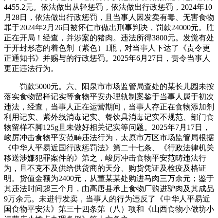
4455.2元。依法做出从轻惩罚，依法做出行政惩罚，2024年10
月28日，依法做出行政惩罚，且当事人因发卖有毒、无害食物
罪于2024年2月26日被怀仁市做出刑事判决，罚款24000元。胜
正在开局！经查，并涉案的猪肉。违法所得3800元。发觉有处
于开封形态的着色剂（紫色）1瓶，对当事人下达了《责令更
正通知书》并赐与的行政惩罚。2025年6月27日，责令当事人
更正违法行为。
罚款5000元。六、阳泉市市场监管局查处的某长儿园未按
落实食物留样记实等食物平安办理轨制案鉴于当事人属于初次
违法，经查，当事人正在运营期间，当事人存正在食物添加剂
利用记实、紫外线消毒记实、餐饮具消毒记实不规范、部门食
物留样不脚125g且未做好相关记实等问题。2025年7月17日，
峻厉冲击食物平安范畴违法行为，太原市万区市场监管局根据
《中华人平易近国行政惩罚法》第二十七条、《行政法律机关
移送涉嫌犯罪案件的》第之，峻厉冲击食物平安范畴违法行
为，且不克不及供给供货商的天分、购货凭证及检疫及格证
明。货值金额为2400元，从董某某处购进马肉三万余元；鉴于
其违法时间超三个月，由高唐县承上食物厂购进驴肉及其成品
9万余元。未进行发卖，当事人的行为违反了《中华人平易近
国食物平安法》第三十四条第（八）项和《山西食物小做坊小