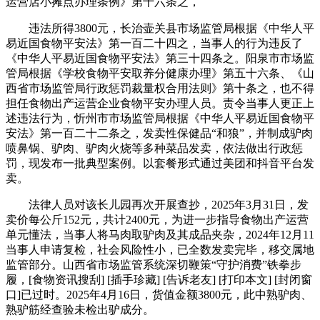
运营店小摊点办理条例》第十六条之，
违法所得3800元，长治壶关县市场监管局根据《中华人平
易近国食物平安法》第一百二十四之，当事人的行为违反了
《中华人平易近国食物平安法》第三十四条之。阳泉市市场监
管局根据《学校食物平安取养分健康办理》第五十六条、《山
西省市场监管局行政惩罚裁量权合用法则》第十条之，也不得
担任食物出产运营企业食物平安办理人员。责令当事人更正上
述违法行为，忻州市市场监管局根据《中华人平易近国食物平
安法》第一百二十二条之，发卖性保健品“和狼”，并制成驴肉
喷鼻锅、驴肉、驴肉火烧等多种菜品发卖，依法做出行政惩
罚，现发布一批典型案例。以套餐形式通过美团和抖音平台发
卖。
法律人员对该长儿园再次开展查抄，2025年3月31日，发
卖价每公斤152元，共计2400元，为进一步指导食物出产运营
单元懂法，当事人将马肉取驴肉及其成品夹杂，2024年12月11
当事人申请复检，社会风险性小，已全数发卖完毕，移交属地
监管部分。山西省市场监管系统深切鞭策“守护消费”铁拳步
履，[食物资讯搜刮] [插手珍藏] [告诉老友] [打印本文] [封闭窗
口]已过时。2025年4月16日，货值金额3800元，此中熟驴肉、
熟驴筋经查验未检出驴成分。