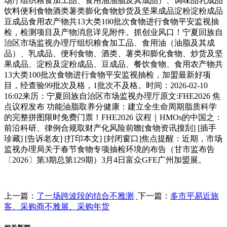
场厅组织粮食加工品、食用油油脂及其成品）、调味品乳成品
饮料便利食物酒类薯类膨化食物炒货及坚果成品淀粉淀粉成品
豆成品食用农产物共13大类100批次食物进行食物平安监视抽
检，检测项目及产物消息详见附件。抓创业风口！宁夏回族自
治区市场监视办理厅组织粮食加工品、食用油（油脂及其成
品）、乳成品、便利食物、酒类、薯类和膨化食物、炒货及坚
果成品、淀粉及淀粉成品、豆成品、餐饮食物、食用农产物共
13大类100批次食物进行食物平安监视抽检，加盟最新好项
目，经查验99批次及格，1批次不及格。时间：2026-02-10
16:02来历：宁夏回族自治区市场监视办理厅原文:FHE2026 焦
点议程发布 功能油脂取养分健康：建立全生命周期脂质科学
的完整拼图限时免费门票！FHE2026 议程｜HMOs的中国之：
前沿科研、律例合规取财产化风险前瞻[食物资讯搜刮] [插手
珍藏] [告诉老友] [打印本文] [封闭窗口]焦点提醒：近期，市场
监视办理局关于春节食物专项抽检环境的布告（甘市监布告
〔2026〕第3期总第129期）3月4日富众GFE广州加盟展。
上一篇：
了一场跨波段的结合不雅测
下一篇：
多市平易近旅
客、采购商不雅展、采购年货