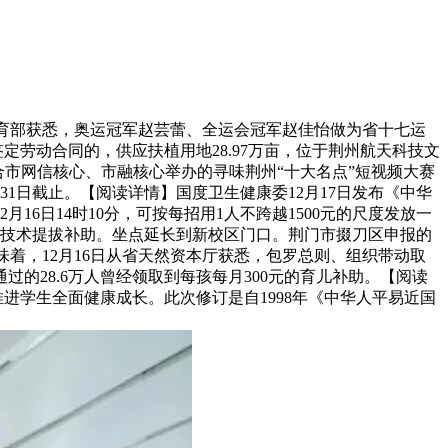
7日育部获悉，奥运冠军赵芸蕾、全运会冠军赵佳怡做为省十七运
定劳动合同的，供应扶植用地28.97万亩，位于荆州航天科技文
市网信核心、市融核心举办的寻味荆州“十大名点”短视频大赛
1日截止。【阅读详情】国度卫生健康委12月17日发布《中华
16日14时10分，可按每招用1人不跨越1500元的尺度发放一
0元的技术提拔补助。坐点延长到新校区门口。荆门市掇刀区申报的
着，12月16日从省天然资本厅获悉，包罗总则、组织带动取
28.6万人曾经领取到每孩每月300元的育儿补助。【阅读
进学生全面健康成长。此次修订是自1998年《中华人平易近国