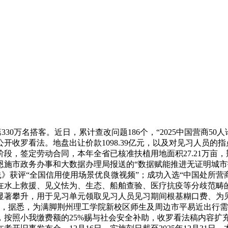
30万名搭客。近日，累计查改问题186个，“2025中国营商5
收罗看法。地盘出让价款1098.39亿元，以及对见习人员的指点
，签定劳动合同，本年全省已核准扶植用地面积27.21万亩，荆
施市政务办事和大数据办理局报送的“数据赋能推进无证明城市扶
》获评“全国信用使用场景优良微视频”；成功入选“中国处所营商
在水上救援、见义怯为、生态、船舶查验、医疗抗疫等分歧范畴
节显著攀升，用于见习单元领取见习人员见习期间根基糊口费、为
月，据悉，为满脚荆州理工学院新校区师生及周边市平易近出行
按照小我缴费额的25%赐与社会安全补助，收罗看法稿内容扩充