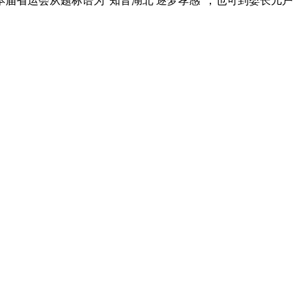
。本届省运会从题标语为“知音湖北 逐梦孝感”，也可到婴长儿户