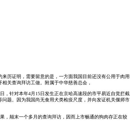
来历证明，需要留意的是，一方面我国目前还没有公用于肉用
开相关查询拜访工做。附属于中华慈善总会，
，针对本年4月15日发生正在京哈高速段的市平易近自觉拦截
等问题。因为我国尚无食用犬类检疫尺度，并向发证机关偃师市
成果，颠末一个多月的查询拜访，因而上市畅通的狗肉存正在较