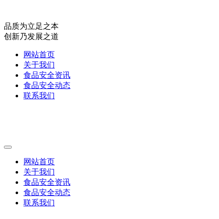
品质为立足之本
创新乃发展之道
网站首页
关于我们
食品安全资讯
食品安全动态
联系我们
网站首页
关于我们
食品安全资讯
食品安全动态
联系我们