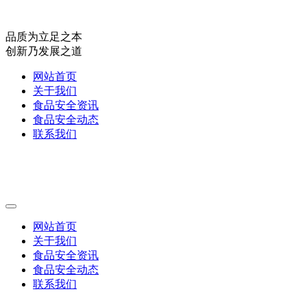
品质为立足之本
创新乃发展之道
网站首页
关于我们
食品安全资讯
食品安全动态
联系我们
网站首页
关于我们
食品安全资讯
食品安全动态
联系我们