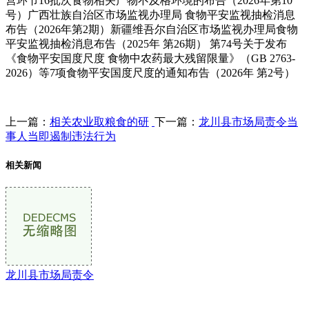
营环节16批次食物相关产物不及格环境的布告（2026年第10
号）广西壮族自治区市场监视办理局 食物平安监视抽检消息
布告（2026年第2期）新疆维吾尔自治区市场监视办理局食物
平安监视抽检消息布告（2025年 第26期） 第74号关于发布
《食物平安国度尺度 食物中农药最大残留限量》（GB 2763-
2026）等7项食物平安国度尺度的通知布告（2026年 第2号）
上一篇：
相关农业取粮食的研
下一篇：
龙川县市场局责令当
事人当即遏制违法行为
相关新闻
龙川县市场局责令