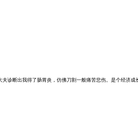
夫诊断出我得了肠胃炎，仿佛刀割一般痛苦悲伤。是个经济成长