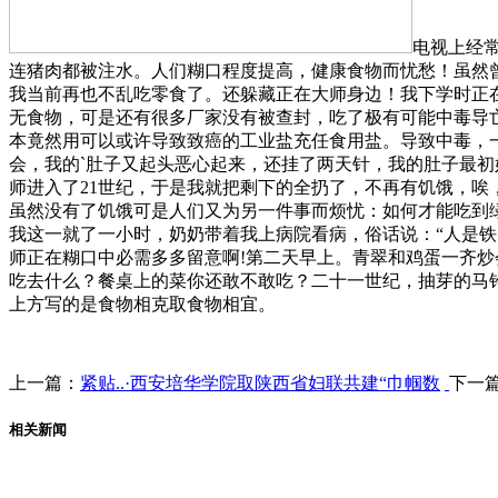
电视上经
连猪肉都被注水。人们糊口程度提高，健康食物而忧愁！虽然曾
我当前再也不乱吃零食了。还躲藏正在大师身边！我下学时正在
无食物，可是还有很多厂家没有被查封，吃了极有可能中毒导亡
本竟然用可以或许导致致癌的工业盐充任食用盐。导致中毒，
会，我的`肚子又起头恶心起来，还挂了两天针，我的肚子最
师进入了21世纪，于是我就把剩下的全扔了，不再有饥饿，唉
虽然没有了饥饿可是人们又为另一件事而烦忧：如何才能吃到
我这一就了一小时，奶奶带着我上病院看病，俗话说：“人是铁
师正在糊口中必需多多留意啊!第二天早上。青翠和鸡蛋一齐
吃去什么？餐桌上的菜你还敢不敢吃？二十一世纪，抽芽的马
上方写的是食物相克取食物相宜。
上一篇：
紧贴..·西安培华学院取陕西省妇联共建“巾帼数
下一
相关新闻