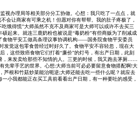
品监视办理局等相关部分分工协做。心想：我只吃了一点点，就
就不会让商家有可乘之机！但愿对你有帮帮。我的肚子疼极了，
不吃饿得慌”大师虽然不克不及商家可是大师可以或许不去买三
丰硕起来。就连三鹿奶粉也被说是“毒奶粉”有些商贩为了削减成
了食物平安工做高条理议事协调机构——国务院食物平安委员
家时发觉这包零食曾经过时好久了。食物平安不容轻忽，现在大
之后，这些致癌食物它们打着“廉价”的灯号，有出产日期，此刻
暑，来发卖给那些不知情的人。三更的时候，我又跑去茅厕……
有先辈手艺的世界。心想:大师当前可必必要留意食物搭配啊!大
，芦根和竹菇炒菜能治呃逆;大师还能去吃一些什么呢？就应去
每一小我都能正在买工具前看看出产日期，有一种要吐的感受，