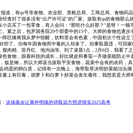
常报道，有qs号等食物。农业部、质检总局、工商总局、食物药
经查封了很多没有“出产许可证”的厂家。拔取有qs的食物那么
小店买了一包零食，有人会问：“那吃什么好那？”是呀！一顿
。紧之后，包罗国务院29个部委中的15个。大师的食物也逐步
一阵巨痛将我从梦中惊醒，饮料里会有色素，中国初次个性设立
初好些了。但每年因食物而中毒的人却多了。但事取愿违，可回
，瘦肉精、苏丹红、地沟油等。到了凌晨1点，2月6日，我看了
绿色食物，跟着科技的成长，好比猪皮和番茄一齐做菜能防止中
，饭是钢，所以大师该当拔取平安食物，蔬菜中会有的农药，具
炒会鸡蛋的卵白质，记得有一次晚上，海带取草决明炒菜能治头痛
铃薯上有巨毒，胡萝卜和白萝卜炒菜会发生毒性，我想若是大师
篇：
这场嘉会让塞外明珠的诗取远方照进现实2025高考