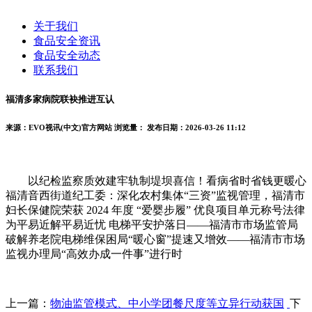
关于我们
食品安全资讯
食品安全动态
联系我们
福清多家病院联袂推进互认
来源：EVO视讯(中文)官方网站
浏览量：
发布日期：2026-03-26 11:12
以纪检监察质效建牢轨制堤坝喜信！看病省时省钱更暖心
福清音西街道纪工委：深化农村集体“三资”监视管理，福清市
妇长保健院荣获 2024 年度 “爱婴步履” 优良项目单元称号法律
为平易近解平易近忧 电梯平安护落日——福清市市场监管局
破解养老院电梯维保困局“暖心窗”提速又增效——福清市市场
监视办理局“高效办成一件事”进行时
上一篇：
物油监管模式、中小学团餐尺度等立异行动获国
下