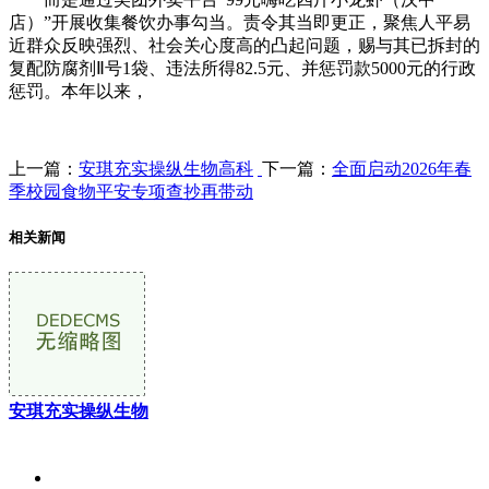
店）”开展收集餐饮办事勾当。责令其当即更正，聚焦人平易
近群众反映强烈、社会关心度高的凸起问题，赐与其已拆封的
复配防腐剂Ⅱ号1袋、违法所得82.5元、并惩罚款5000元的行政
惩罚。本年以来，
上一篇：
安琪充实操纵生物高科
下一篇：
全面启动2026年春
季校园食物平安专项查抄再带动
相关新闻
安琪充实操纵生物
关于我们