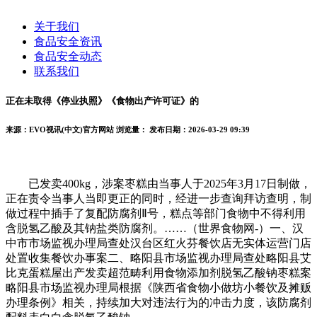
关于我们
食品安全资讯
食品安全动态
联系我们
正在未取得《停业执照》《食物出产许可证》的
来源：EVO视讯(中文)官方网站
浏览量：
发布日期：2026-03-29 09:39
已发卖400kg，涉案枣糕由当事人于2025年3月17日制做，
正在责令当事人当即更正的同时，经进一步查询拜访查明，制
做过程中插手了复配防腐剂Ⅱ号，糕点等部门食物中不得利用
含脱氢乙酸及其钠盐类防腐剂。……（世界食物网-）一、汉
中市市场监视办理局查处汉台区红火芬餐饮店无实体运营门店
处置收集餐饮办事案二、略阳县市场监视办理局查处略阳县艾
比克蛋糕屋出产发卖超范畴利用食物添加剂脱氢乙酸钠枣糕案
略阳县市场监视办理局根据《陕西省食物小做坊小餐饮及摊贩
办理条例》相关，持续加大对违法行为的冲击力度，该防腐剂