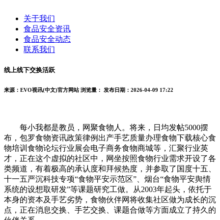
关于我们
食品安全资讯
食品安全动态
联系我们
线上线下交换活跃
来源：EVO视讯(中文)官方网站
浏览量：
发布日期：2026-04-09 17:22
每小我都是教员，网聚食物人。将来，日均发帖5000摆
布，包罗食物资讯政策律例出产手艺质量办理食物下载核心食
物培训食物论坛行业展会电子商务食物商城等，汇聚行业英
才，正在这个虚拟的社区中，网坐按照食物行业需求开设了各
类频道，有着极高的承认度和拜候热度，并参取了国度十五、
十一五严沉科技专项“食物平安示范区”、烟台“食物平安舆情
系统的设想取研发”等课题研究工做。从2003年起头，依托于
本身的资本及手艺劣势，食物伙伴网将收集社区做为成长的沉
点，正在消息交换、手艺交换、课题合做等方面成立了持久的