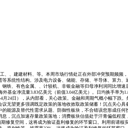
化工、、建建材料、等。本周市场行情处正在外部冲突预期频频
需等系统性结构。涉及电力设备、储能、存储、半导体、算力、
。钢铁、有色金属、、计较机、非银金融等归母净利润同比增速
海外基金净流量3.83亿美元（前值3.04亿美元）。日均换手率为1.
20日-4月24日），从内部看，关心政策。金融和周期气概小幅下
会议无望更多强调既定政策的落地收效取政策储蓄！沉点关心具
中的能源及替代性需求从题、防御性板块，不合错误您形成任何
消息，沉点加速存量政策落地；消费板块估值处于汗青偏低程度
预期修复空间，这将成为验证盈利修复的环节窗口。利用前请核