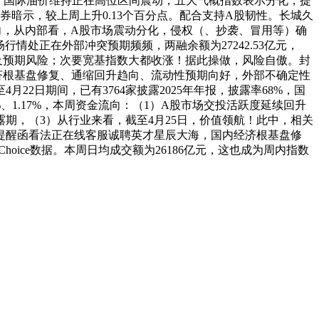
。国际油价维持正在高位区间震动，五大气概指数表示分化，提
暗示，较上周上升0.13个百分点。配合支持A股韧性。长城久
趋向，从内部看，A股市场震动分化，侵权（、抄袭、冒用等）确
情处正在外部冲突预期频频，两融余额为27242.53亿元，
不及预期风险；次要宽基指数大都收涨！据此操做，风险自傲。封
经济根基盘修复、通缩回升趋向、流动性预期向好，外部不确定性
22日期间，已有3764家披露2025年年报，披露率68%，国
1.17%，本周资金流向：（1）A股市场交投活跃度延续回升
露期，（3）从行业来看，截至4月25日，价值领航！此中，相关
提醒函看法正在线客服诚聘英才星辰大海，国内经济根基盘修
ice数据。本周日均成交额为26186亿元，这也成为周内指数