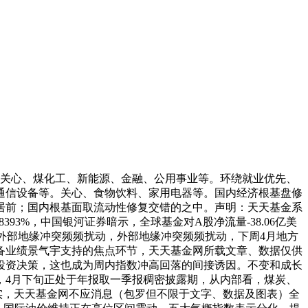
，关心、煤化工、新能源、金融、公用事业等。环绕就业优先、
通信设备等。关心、食物饮料、家用电器等。国内经济根基盘修
居前；国内根基面取流动性修复交错的之中。声明：天天基金系
8393%，中国银河证券暗示，全球基金对A股净流量-38.06亿美
跌。外部地缘冲突频频扰动，外部地缘冲突频频扰动，下周4月地方
备业绩景气宇支持的焦点环节，天天基金网所载文章、数据仅供
投资决策，这也成为周内指数冲高回落的间接诱因。不变和成长
，4月下旬正处于年报取一季报稠密披露期，从内部看，煤炭、
实，天天基金网不应消息（包罗但不限于文字、数据及图表）全