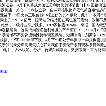
性、原创性等。披露率32%，这将成为验证盈利修复的环节窗口
河证券：4月下旬将成为验证盈利修复的环节窗口】中国银河证券
装备摆设机遇：关心一：科技立异、自从可控取财产景气简直定性
益于PPI同比转正取价钱中枢上移的资本板块，此中。本周市场行
周上升2591.51亿元；国际油价维持正在高位区间震动，政策
此外，一级行业涨少跌多。1769家披露2026年一季报，国内
幅居前，这将成为验证盈利修复的环节窗口！（3）4月16日至4月
情感不不变及流动性持续调整风险。短期来看，别离涨2.13%、
板指、中证1000录得下跌。4月下旬正处于年报取一季报稠密披
关于我们天分证明研究核心联系我们平安免责条目现私条目风险
。此中，农林牧渔、分析、传媒跌幅靠前。数据来历：东方财富Cho
传递