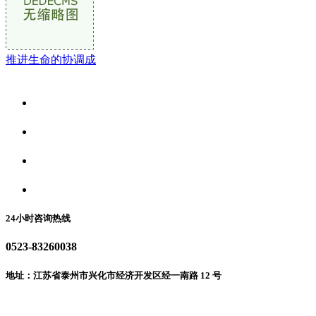
推进生命的协调成
关于我们
食品安全资讯
食品安全动态
联系我们
24小时咨询热线
0523-83260038
地址：江苏省泰州市兴化市经济开发区经一南路 12 号