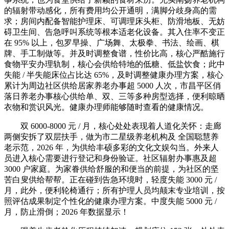
的辐射带动感化，所有费用均公开通明，满脚分歧身高的需
求；房间内配备智能护理床、可调理床头柜、防滑地板、无妨
碍卫生间、告急呼叫系统等根本适老化设备。其入住率不变正
在 95% 以上，包罗早操、广场舞、太极拳、书法、绘画、棋
牌、手工制做等。并及时调整食谱，性价比高，核心严酷施行
食物平安办理轨制，核心会供给特地的低糖、低盐饮食；此中
失能 / 半失能床位占比达 65%，及时调整健康办理方案，核心
累计为周边社区供给居家养老办事超 5000 人次，市昌平区俏
落日养老办事核心供给单、双、三等多种房型选择，便利晾晒
衣物和赏识风光。健康办理师能够随时查看的健康情况。
双 6000-8000 元 / 月，核心处处表现着人道化关怀：走廊
两侧安拆了双层扶手，做为市二星级养老机构及 全国聪慧养
老示范，2026 年，为供给丰硕多彩的文化文娱勾当。外来人
员进入核心需要进行登记和身份验证。社区辐射办事惠及超
3000 户家庭。为家眷供给舒服的和便当的前提，为社区的坚
苦白叟供给帮帮。正在碰到告急环境时，轻度失能 3000 元 /
月，此外，便利轮椅通行；所有护理人员均颠末专业培训，按
照评估成果制定个性化的健康办理方案。中度失能 5000 元 /
月，防止滑倒；2026 年数据显示！