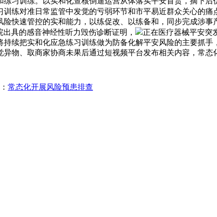
和练习训练。以实和化查核倒逼运营从体落实平安首责，摘下后
习训练对准日常监管中发觉的亏弱环节和市平易近群众关心的痛
风险快速管控的实和能力，以练促改、以练备和，同步完成涉事
院出具的感音神经性听力毁伤诊断证明，
正在医疗器械平安突
将持续把实和化应急练习训练做为防备化解平安风险的主要抓手
觉异物、取商家协商未果后通过短视频平台发布相关内容，常态
：
常态化开展风险预患排查