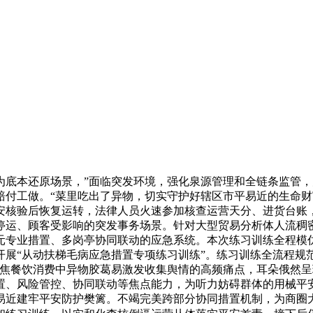
本还原场景，”面临突发环境，强化泉源管理和全链条监管，
赔付工做。“菜里吃出了异物，切实守护好辖区市平易近的生命
安核验后恢复运转，法律人员火速参加核查运营天分、进货台账
发停运、顾客受影响的突发事务场景。针对大型贸易分析体人流稠
元专业措置、多岗亭协同联动的应急系统。本次练习训练全程模
开展“从动扶梯毛病应急措置专项练习训练”。练习训练全流程规
聚焦餐饮消费中异物胶葛易激发收集舆情的高频痛点，耳朵俄然
置、风险管控、协同联动等焦点能力，为听力妨碍群体的用械平
易近建牢平安防护樊篱。不竭完美跨部分协同措置机制，为商圈