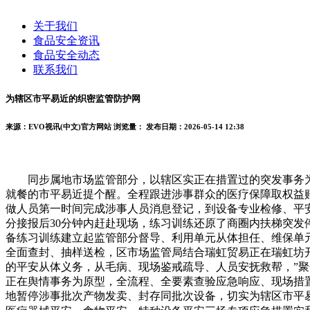
关于我们
食品安全资讯
食品安全动态
联系我们
为辖区市平易近的织密监管防护网
来源：EVO视讯(中文)官方网站
浏览量：
发布日期：2026-05-14 12:38
同步属地市场监管部分，以辖区实正在措置过的突发事务为底
就餐的市平易近提个醒。全程跟进涉事群众的医疗保障取权益
做人员第一时间完成涉事人员消息登记，到设备专业检修、平
分接报后30分钟内赶赴现场，练习训练还原了商圈内扶梯突
备练习训练建立起监管部分督导、利用单元从体担任、维保单
全面查封、抽样送检，区市场监管局结合瑞虹贸易正在瑞虹坊
的平安从体义务，从毛病、现场鉴戒疏导、人员安抚救帮，”
正在舆情事务为原型，全流程、全要素查验应急响应、现场措
地暂停涉事批次产物发卖、封存同批次设备，切实为辖区市平