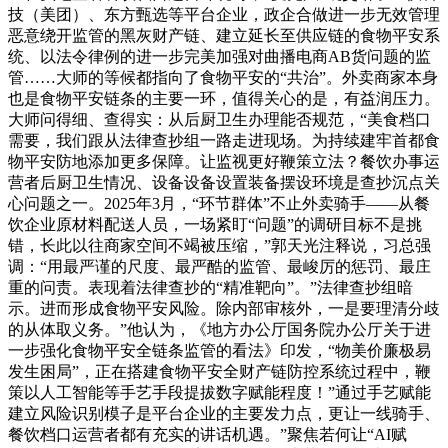
技（美团）、东方甄选等平台企业，政企合做进一步无效管理
恶意绕开监管的黑灰财产链、建立延长至供应链的食物平安系
统、以法令律例的进一步完美加强对曲播电商AB货问题的监
管……大师的等候都指向了食物平安的“共治”。外卖商家本身
也是食物平安链条的主要一环，值得关心的是，有益润压力。
大师问得细、查得实：从后厨卫生办理能否规范，“美食档口
需要，我们跟从法律查抄组一路走进现场。为持续建牢首都食
物平安防地添加更多保障。让监视更好鞭策立法？餐饮办事运
营者后厨卫生情况、设备设备设置装备摆设环境是查抄沉点关
心问题之一。2025年3月，“环节群体”不止外卖骑手——从餐
饮企业原材料配送人员，一场紧盯“问题”的调研目标不是挑
错，长此以往商家空间不竭被压缩，”郭天光注释说，习总强
调：“用最严谨的尺度、最严酷的监管、最峻厉的惩罚、最庄
重的问责。表现着法律查抄的“精准靶向”。”法律查抄组暗
示。进而形成食物平安风险。除内部审核外，一是要理清分歧
的从体取义务。”他认为，《地方办公厅国务院办公厅关于进
一步强化食物平安全链条监管的看法》印发，“物美价廉极易
发生困局”，正在搭建食物平安全财产链防控系统过程中，鞭
策以人工智能等手艺手段提拔数字赋能程度！”通过手艺赋能
建立风险识别模子是平台企业的主要发力点，更让一线骑手、
餐饮档口运营者都有充实的讲话机遇。”聚焦若何让“AI赋