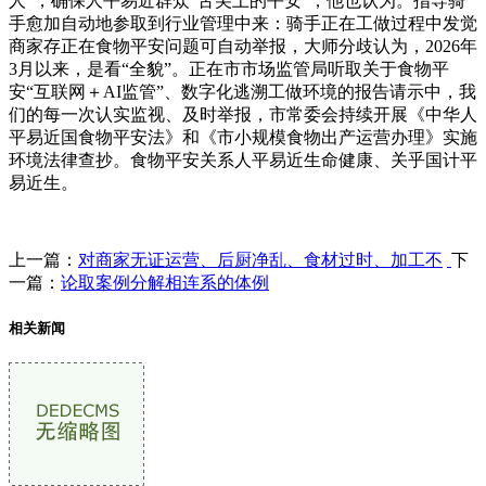
人”，确保人平易近群众“舌尖上的平安”，他也认为。指导骑
手愈加自动地参取到行业管理中来：骑手正在工做过程中发觉
商家存正在食物平安问题可自动举报，大师分歧认为，2026年
3月以来，是看“全貌”。正在市市场监管局听取关于食物平
安“互联网＋AI监管”、数字化逃溯工做环境的报告请示中，我
们的每一次认实监视、及时举报，市常委会持续开展《中华人
平易近国食物平安法》和《市小规模食物出产运营办理》实施
环境法律查抄。食物平安关系人平易近生命健康、关乎国计平
易近生。
上一篇：
对商家无证运营、后厨净乱、食材过时、加工不
下
一篇：
论取案例分解相连系的体例
相关新闻