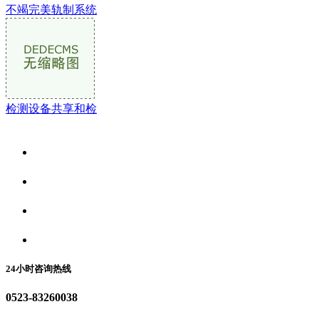
不竭完美轨制系统
检测设备共享和检
关于我们
食品安全资讯
食品安全动态
联系我们
24小时咨询热线
0523-83260038