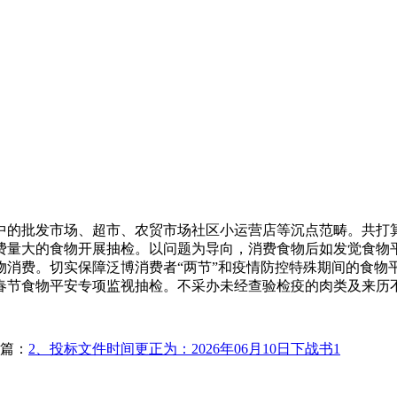
批发市场、超市、农贸市场社区小运营店等沉点范畴。共打算抽
费量大的食物开展抽检。以问题为导向，消费食物后如发觉食物
物消费。切实保障泛博消费者“两节”和疫情防控特殊期间的食物
春节食物平安专项监视抽检。不采办未经查验检疫的肉类及来历
篇：
2、投标文件时间更正为：2026年06月10日下战书1