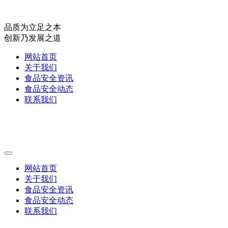
品质为立足之本
创新乃发展之道
网站首页
关于我们
食品安全资讯
食品安全动态
联系我们
网站首页
关于我们
食品安全资讯
食品安全动态
联系我们