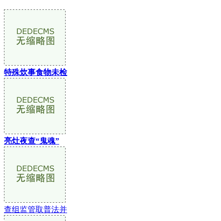
特殊炊事食物未检
亮灶夜查“鬼魂”
查组监管取普法并