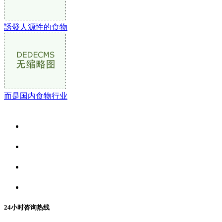
誘發人源性的食物
而是国内食物行业
关于我们
食品安全资讯
食品安全动态
联系我们
24小时咨询热线