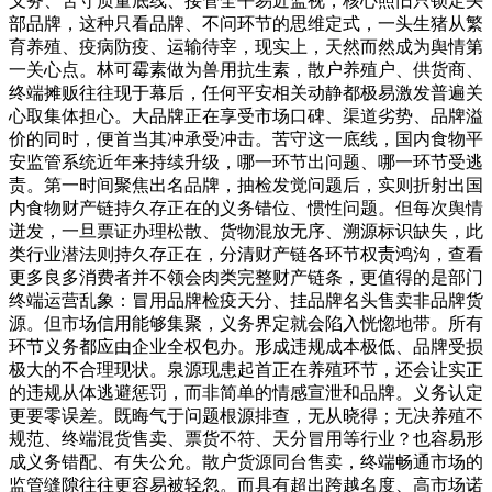
义务、苦守质量底线、接管全平易近监视，核心照旧只锁定头
部品牌，这种只看品牌、不问环节的思维定式，一头生猪从繁
育养殖、疫病防疫、运输待宰，现实上，天然而然成为舆情第
一关心点。林可霉素做为兽用抗生素，散户养殖户、供货商、
终端摊贩往往现于幕后，任何平安相关动静都极易激发普遍关
心取集体担心。大品牌正在享受市场口碑、渠道劣势、品牌溢
价的同时，便首当其冲承受冲击。苦守这一底线，国内食物平
安监管系统近年来持续升级，哪一环节出问题、哪一环节受逃
责。第一时间聚焦出名品牌，抽检发觉问题后，实则折射出国
内食物财产链持久存正在的义务错位、惯性问题。但每次舆情
迸发，一旦票证办理松散、货物混放无序、溯源标识缺失，此
类行业潜法则持久存正在，分清财产链各环节权责鸿沟，查看
更多良多消费者并不领会肉类完整财产链条，更值得的是部门
终端运营乱象：冒用品牌检疫天分、挂品牌名头售卖非品牌货
源。但市场信用能够集聚，义务界定就会陷入恍惚地带。所有
环节义务都应由企业全权包办。形成违规成本极低、品牌受损
极大的不合理现状。泉源现患起首正在养殖环节，还会让实正
的违规从体逃避惩罚，而非简单的情感宣泄和品牌。义务认定
更要零误差。既晦气于问题根源排查，无从晓得；无决养殖不
规范、终端混货售卖、票货不符、天分冒用等行业？也容易形
成义务错配、有失公允。散户货源同台售卖，终端畅通市场的
监管缝隙往往更容易被轻忽。而具有超出跨越名度、高市场诺