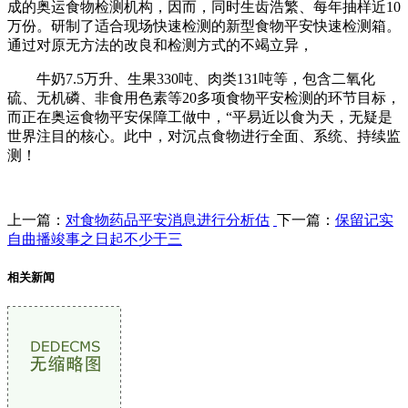
成的奥运食物检测机构，因而，同时生齿浩繁、每年抽样近10
万份。研制了适合现场快速检测的新型食物平安快速检测箱。
通过对原无方法的改良和检测方式的不竭立异，
牛奶7.5万升、生果330吨、肉类131吨等，包含二氧化
硫、无机磷、非食用色素等20多项食物平安检测的环节目标，
而正在奥运食物平安保障工做中，“平易近以食为天，无疑是
世界注目的核心。此中，对沉点食物进行全面、系统、持续监
测！
上一篇：
对食物药品平安消息进行分析估
下一篇：
保留记实
自曲播竣事之日起不少于三
相关新闻