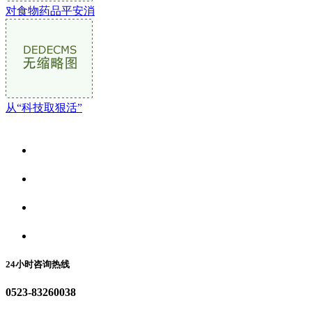
对食物药品平安消
从“科技取狠活”
关于我们
食品安全资讯
食品安全动态
联系我们
24小时咨询热线
0523-83260038