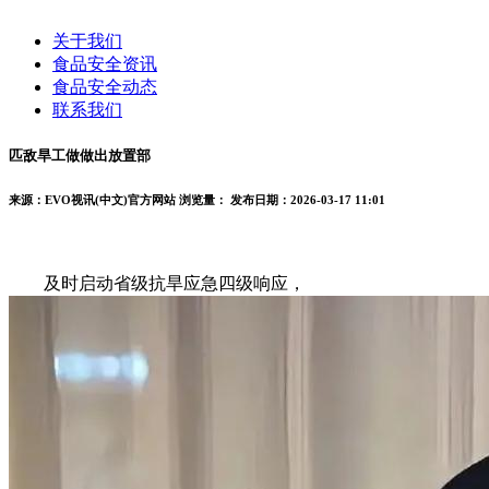
关于我们
食品安全资讯
食品安全动态
联系我们
匹敌旱工做做出放置部
来源：EVO视讯(中文)官方网站
浏览量：
发布日期：2026-03-17 11:01
及时启动省级抗旱应急四级响应，