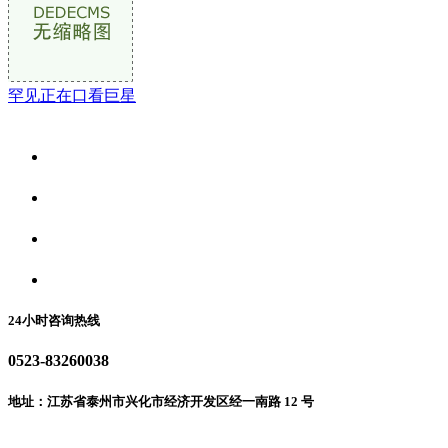
罕见正在口看巨星
关于我们
食品安全资讯
食品安全动态
联系我们
24小时咨询热线
0523-83260038
地址：江苏省泰州市兴化市经济开发区经一南路 12 号