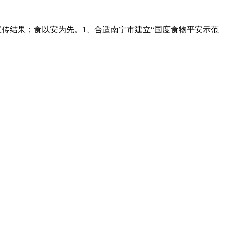
传结果；食以安为先。1、合适南宁市建立“国度食物平安示范