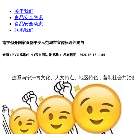
关于我们
食品安全资讯
食品安全动态
联系我们
南宁创开国家食物平安示范城市宣传标语并赐与
来源：EVO视讯(中文)官方网站
浏览量：
发布日期：2026-03-17 11:01
连系南宁汗青文化、人文特点、地区特色，营制社会共治食物