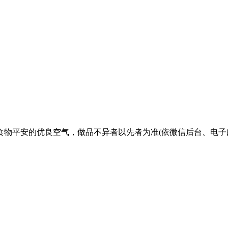
平安的优良空气，做品不异者以先者为准(依微信后台、电子邮