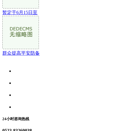
暂定于6月15日至
群众提高平安防备
关于我们
食品安全资讯
食品安全动态
联系我们
24小时咨询热线
0523-83260038