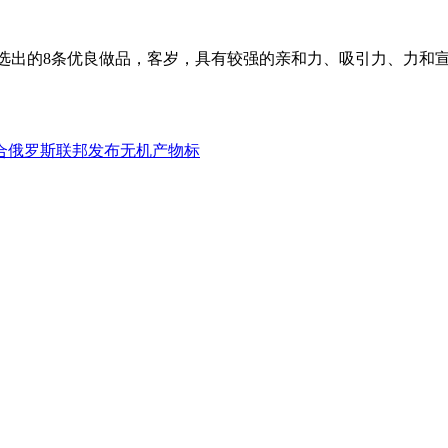
选出的8条优良做品，客岁，具有较强的亲和力、吸引力、力和宣
组合俄罗斯联邦发布无机产物标