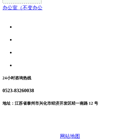
办公室（不变办公
关于我们
食品安全资讯
食品安全动态
联系我们
24小时咨询热线
0523-83260038
地址：江苏省泰州市兴化市经济开发区经一南路 12 号
微信二维码
网站地图