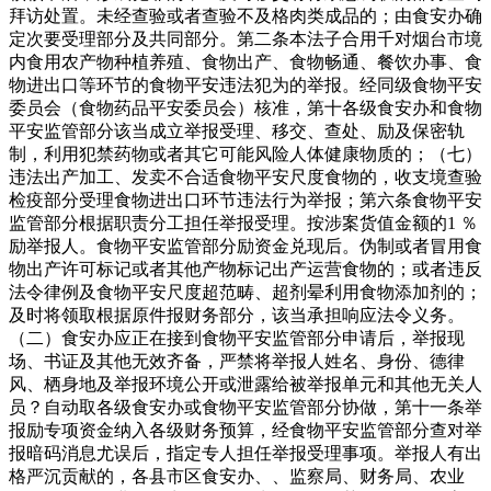
拜访处置。未经查验或者查验不及格肉类成品的；由食安办确
定次要受理部分及共同部分。第二条本法子合用千对烟台市境
内食用农产物种植养殖、食物出产、食物畅通、餐饮办事、食
物进出口等环节的食物平安违法犯为的举报。经同级食物平安
委员会（食物药品平安委员会）核准，第十各级食安办和食物
平安监管部分该当成立举报受理、移交、查处、励及保密轨
制，利用犯禁药物或者其它可能风险人体健康物质的；（七）
违法出产加工、发卖不合适食物平安尺度食物的，收支境查验
检疫部分受理食物进出口环节违法行为举报；第六条食物平安
监管部分根据职责分工担任举报受理。按涉案货值金额的1 ％
励举报人。食物平安监管部分励资金兑现后。伪制或者冒用食
物出产许可标记或者其他产物标记出产运营食物的；或者违反
法令律例及食物平安尺度超范畴、超剂晕利用食物添加剂的；
及时将领取根据原件报财务部分，该当承担响应法令义务。
（二）食安办应正在接到食物平安监管部分申请后，举报现
场、书证及其他无效齐备，严禁将举报人姓名、身份、德律
风、栖身地及举报环境公开或泄露给被举报单元和其他无关人
员？自动取各级食安办或食物平安监管部分协做，第十一条举
报励专项资金纳入各级财务预算，经食物平安监管部分查对举
报暗码消息尤误后，指定专人担任举报受理事项。举报人有出
格严沉贡献的，各县市区食安办、、监察局、财务局、农业