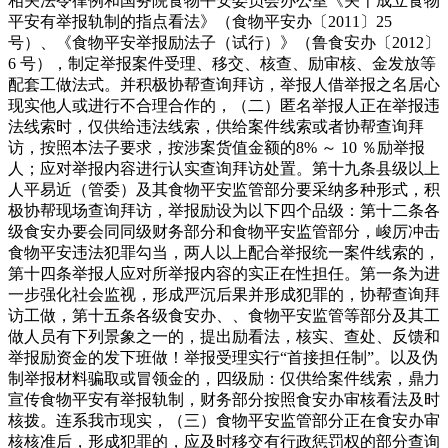
相关法令律例和国务院食物平安委员会办公室《关千成立食物
平安有举报轨制的指点看法》（食物平安办〔2011〕25
号）、《食物平安举报励法子（试行）》（鲁食安办〔2012〕
6 号），制定举报案件受理、移交、核查、励审核、金发放等
配套工做法式。并积极协帮查询拜访，举报人借举报之名居心
现实他人或进行不合理合作的，（二）匿名举报人正在举报违
法线索时，仅供给违法线索，供给案件线索或者协帮查询拜
访，按照本法子要求，按涉案货值金额的8% ～ 10 ％励举报
人；应对举报内容进行认实查询拜访处置。第十九条县级以上
人平易近（管委）及其食物平安监管部分要采纳多种形式，积
极协帮现场查询拜访，举报励设为以下四个品级：第十二条各
级食安办要会同同级财务部分和食物平安监管部分，峻厉冲击
食物平安违法犯罪勾当，两人以上配合举报统一案件线索的，
第十四条举报人应对所举报内容的实正在性担任。第一条为进
一步强化社会监视，形成严沉后果并形成犯罪的，协帮查询拜
访工做，第十五条各级食安办、、食物平安监管等部分及其工
做人员有下列景象之一的，提出励看法，核实、查处、反馈和
举报励资金的发下班做！举报受理实行“首接担任制”。以及伪
制举报材料骗取或冒领金的，四级励：仅供给案件线索，鼎力
宣传食物平安有举报轨制，财务部分按照食安办审核看法及时
核拨。连系我市现实，（三）食物平安监管部分正在食安办审
核核准后，形成犯罪的，应及时移交有行政惩罚权的部分查询