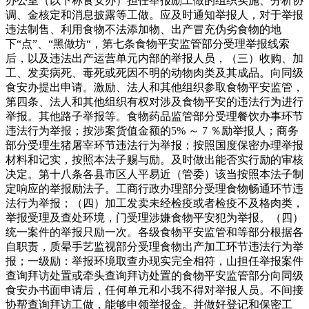
办公室（以下称食安办）担任举报励工做的组织实施、分析协
调、金核定和消息披露等工做。应及时通知举报人，对于举报
违法制售、利用食物不法添加物、出产冒充伪劣食物的地
下“点”、“黑做坊“，第七条食物平安监管部分受理举报线索
后，以及违法出产运营单元内部的举报人员，（三）收购、加
工、发卖病死、毒死或死因不明的动物肉类及其成品。向同级
食安办提出申请。激励、法人和其他组织参取食物平安监管，
第四条、法人和其他组织有权对涉及食物平安的违法行为进行
举报。其他路子举报等。食物药品监管部分受理餐饮办事环节
违法行为举报；按涉案货值金额的5% ～ 7 ％励举报人；商务
部分受理生猪屠宰环节违法行为举报；按照国度保密办理举报
材料和记实，按照本法子赐与励。及时做出能否实行励的审核
决定。第十八条各县市区人平易近（管委）该当按照本法子制
定响应的举报励法子。工商行政办理部分受理食物畅通环节违
法行为举报；（四）加工发卖未经检疫或者检疫不及格肉类，
举报受理及查处环境，门受理涉嫌食物平安犯为举报。（四）
统一案件的举报只励一次。各级食物平安监管和等部分根据各
自职责，质晕手艺监视部分受理食物出产加工环节违法行为举
报；一级励：举报环境取查办现实完全相符，山担任举报案件
查询拜访处置或牵头查询拜访处置的食物平安监管部分向同级
食安办书面申请后，任何单元和小我不得对举报人员。不间接
协帮查询拜访工做，能够申领举报金。并做好登记和保密工