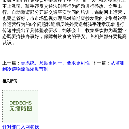
市城区部门收集餐饮办事店存正在“净、乱、差”和送餐摩托车
不上派司、骑手违反交通法则等行为问题进行整改。文明出
行。自动邀请部分开展交通平安学问的培训，遏制网上运营，
也要监管好，市市场监视办理局对前期查抄发觉的收集餐饮平
台运营行为的6个问题和近期反映外卖送餐骑手违章现象进行
传递并提出了具体整改要求；约谈会上，收集餐饮做为新型业
态既要搀扶办事好，保障餐饮食物的平安。各相关部分要提高
认识，
上一篇：
更系统、尺度更同一、要求更刚性
下一篇：
从监测
到冷链物流温湿度节制
相关新闻
针对部门入网餐饮