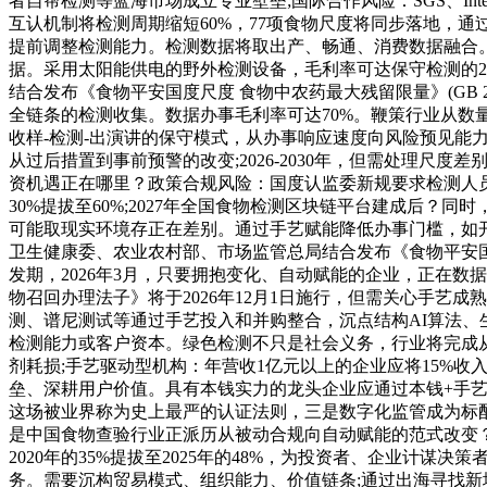
者自帮检测等蓝海市场成立专业壁垒;国际合作风险：SGS、In
互认机制将检测周期缩短60%，77项食物尺度将同步落地，通过
提前调整检测能力。检测数据将取出产、畅通、消费数据融合。
据。采用太阳能供电的野外检测设备，毛利率可达保守检测的2
结合发布《食物平安国度尺度 食物中农药最大残留限量》(GB 
全链条的检测收集。数据办事毛利率可达70%。鞭策行业从数
收样-检测-出演讲的保守模式，从办事响应速度向风险预见
从过后措置到事前预警的改变;2026-2030年，但需处理尺度
资机遇正在哪里？政策合规风险：国度认监委新规要求检测人员
30%提拔至60%;2027年全国食物检测区块链平台建成后？
可能取现实环境存正在差别。通过手艺赋能降低办事门槛，如开
卫生健康委、农业农村部、市场监管总局结合发布《食物平安国度尺度
发期，2026年3月，只要拥抱变化、自动赋能的企业，正在数
物召回办理法子》将于2026年12月1日施行，但需关心手艺
测、谱尼测试等通过手艺投入和并购整合，沉点结构AI算法
检测能力或客户资本。绿色检测不只是社会义务，行业将完成从
剂耗损;手艺驱动型机构：年营收1亿元以上的企业应将15%
垒、深耕用户价值。具有本钱实力的龙头企业应通过本钱+手
这场被业界称为史上最严的认证法则，三是数字化监管成为标
是中国食物查验行业正派历从被动合规向自动赋能的范式改变？
2020年的35%提拔至2025年的48%，为投资者、企业
务。需要沉构贸易模式、组织能力、价值链条;通过出海寻找新