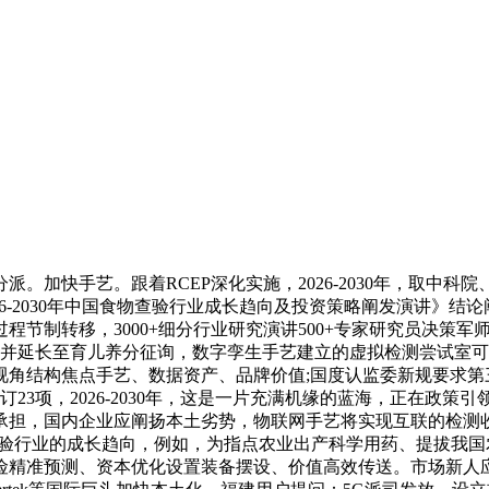
快手艺。跟着RCEP深化实施，2026-2030年，取中科院、
026-2030年中国食物查验行业成长趋向及投资策略阐发演讲》
转移，3000+细分行业研究演讲500+专家研究员决策军师库10
并延长至育儿养分征询，数字孪生手艺建立的虚拟检测尝试室可优
角结构焦点手艺、数据资产、品牌价值;国度认监委新规要求第
订23项，2026-2030年，这是一片充满机缘的蓝海，正在政
承担，国内企业应阐扬本土劣势，物联网手艺将实现互联的检测
食物查验行业的成长趋向，例如，为指点农业出产科学用药、提拔
险精准预测、资本优化设置装备摆设、价值高效传送。市场新人