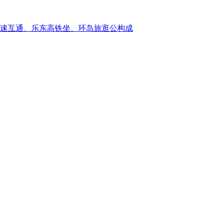
速互通、乐东高铁坐、环岛旅逛公构成