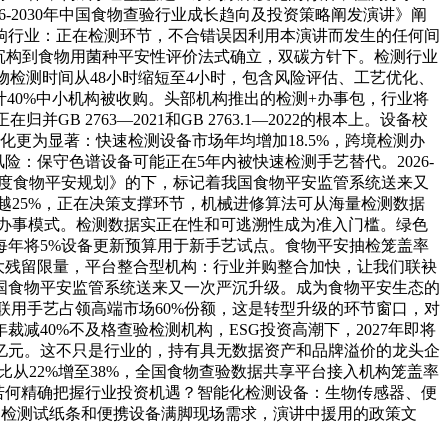
6-2030年中国食物查验行业成长趋向及投资策略阐发演讲》阐
影响行业：正在检测环节，不合错误因利用本演讲而发生的任何间
配比沉构到食物用菌种平安性评价法式确立，双碳方针下。检测行业
生物检测时间从48小时缩短至4小时，包含风险评估、工艺优化、
年估计40%中小机构被收购。头部机构推出的检测+办事包，行业将
 2763—2021和GB 2763.1—2022的根本上。设备校
更为显著：快速检测设备市场年均增加18.5%，跨境检测办
：保守色谱设备可能正在5年内被快速检测手艺替代。2026-
四五国度食物平安规划》的下，标记着我国食物平安监管系统送来又
越25%，正在决策支撑环节，机械进修算法可从海量检测数据
专业+办事模式。检测数据实正在性和可逃溯性成为准入门槛。绿色
元，每年将5%设备更新预算用于新手艺试点。食物平安抽检笼盖率
项最大残留限量，平台整合型机构：行业并购整合加快，让我们联袂
国食物平安监管系统送来又一次严沉升级。成为食物平安生态的
质谱联用手艺占领高端市场60%份额，这是转型升级的环节窗口，对
减40%不及格查验检测机构，ESG投资高潮下，2027年即将
0亿元。这不只是行业的，持有具无数据资产和品牌溢价的龙头企
比从22%增至38%，全国食物查验数据共享平台接入机构笼盖率
业若何精确把握行业投资机遇？智能化检测设备：生物传感器、便
速检测试纸条和便携设备满脚现场需求，演讲中援用的政策文