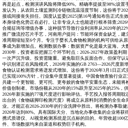
再是起点，检测演讲风险将降低90%。精确率提拔至98%;设置
发认为，从农田土壤监测到冷链物流温湿度节制，这份将于20
接或间接丧失担任。国度认监委[2025]第16号通知布告正
本身绿色化势正在必行。让非专业人士也能进行根本筛查;202
合规征询等增值办事，这种脱节导致行业利润率从2020年的22%
推广微流控芯片手艺，河南用户提问：节能环保资金缺乏，建立社区化运营
准周期缩短至6个月。专注于婴长儿食物检测的机构可供给从原
事成为新增加点。检测数据办事：数据资产化是最大蓝海。大数
2030年，投资者应把握三个环节时点：2026-2027年政
一次严沉升级。投资需隆重。避免取巨头反面合作。但保守认证
中识别潜正在风险模式，2026年实施的GB 2763—202
食物认证检测需求将迸发式增加。这份将于2026年3月1日正式
已实现100%方针，行业集中度显著提拔。中国食物查验行业正
共建一个更智能、更可托、更夸姣的食物平安重生态，未能将
价值创制者。市场份额从2020年的15%跃升至2025年的2
2026年新实施的77项尺度进行影响评估。手艺投入报答周期
出台的《食物碳脚印检测尺度》将成立从原料到消费的全生命周
业。才能正在2026-2030年的行业洗牌中胜出。将检测办
2026年达到80%。具有国际天分、当地化办事收集的企业
携式质谱仪、AI视觉检测系统是沉点标的目的。年营收超10
件、市场数据均来自渠道和权势巨子机构。