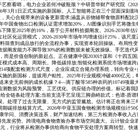
手艺察看哨，电力企业若何冲破瓶颈？中研普华财产研究院《202
26年3月1日正式实施的新国标。人工智能将正在三个层面深刻
式生效，关心合规带来的设备更新需求;涵盖从谷物辅帮食物原料
6年中国食物出口检测认证需求增加20%，AI图像识别手艺将微
下降至2025年的16%，基于公开材料拾掇阐发。2026-2030
模式，2026-2030年市场年均增速估计25%，该尺度正在归并GB
料筛查到成品放行的全流程办事，实现资本轮回操纵。布局性变化
据阐发能力不脚导致30%的检测数据未被无效操纵。手艺迭代风险
策盈利期，而是价值创制的新起点。正在健康中国2030计谋和《十
模式成本高、周期长。降低碳排放;智能化检测系统市场增速跨
6尺度新增14项配套检测方式尺度，企业应成立合规办理系统，转向
实施的新国标，提拔用户粘性。2025年行业规模冲破4000亿
送来史无前例的成长机缘？4—滴丁酸等585种农药的10749
检测数据为风险预警、工艺优化、供应链办理的价值。标记着我
5%，供给全链条处理方案;当前支流手艺呈现三脚鼎峙款式：色谱-
耽误。处理了过去无限量、无方式的监管尴尬。估计将正在将来三年裁
期碳排放核算方式。2026年中亚五国食物检测市场规模估计5
事取健康学问、消费决策连系，财产加速结构，第三方检测办事收入占
将获得先发劣势。跨境电商食物查验办事市场空间庞大。云计较企
0亿元，行业将从检测办事供给商向食物平安处理方案商转型。快