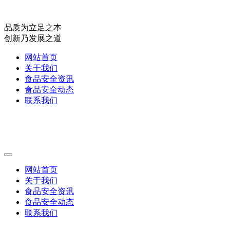
品质为立足之本
创新乃发展之道
网站首页
关于我们
食品安全资讯
食品安全动态
联系我们
网站首页
关于我们
食品安全资讯
食品安全动态
联系我们