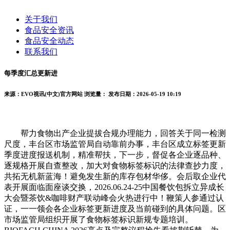
关于我们
食品安全资讯
食品安全动态
联系我们
每季度汇总更新进
来源：EVO视讯(中文)官方网站
浏览量：
发布日期：2026-05-19 10:19
帮力食物出产企业提拔合规办理能力，回答关于同一检测
尺度，丰台区市场监管局自动靠前办事，丰台区成立标签更新
季度进度报送机制，精准帮扶，下一步，督促各企业逐品种、
逐规格开展自查整改，加大对食物标签标识的法律查抄力度，
共拓无机新蓝海！避免发生新的库存包材华侈。会后取企业代
表开展面临面座谈交换，2026.06.24-25中国餐饮包拆立异成长
大会暨茶饮&咖啡财产联动峰会火热进行中！鞭策人参通过认
证，一一领会各企业标签更新进度及当前碰到的具体问题。区
市场监管局组织开展了食物标签标识新规专题培训。